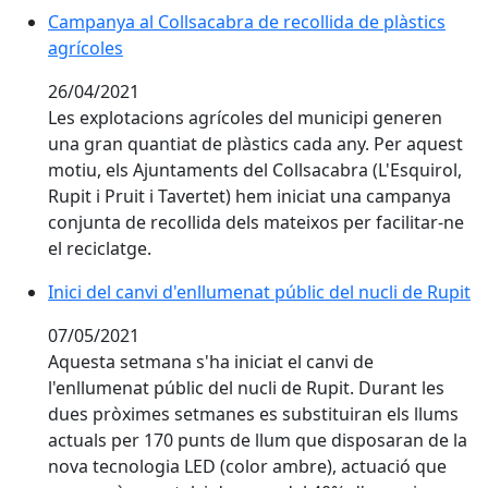
Campanya al Collsacabra de recollida de plàstics agrí
Campanya al Collsacabra de recollida de plàstics
agrícoles
26/04/2021
Les explotacions agrícoles del municipi generen
una gran quantiat de plàstics cada any. Per aquest
motiu, els Ajuntaments del Collsacabra (L'Esquirol,
Rupit i Pruit i Tavertet) hem iniciat una campanya
conjunta de recollida dels mateixos per facilitar-ne
el reciclatge.
Inici del canvi d'enllumenat públic del nucli de Rupit
Inici del canvi d'enllumenat públic del nucli de Rupit
07/05/2021
Aquesta setmana s'ha iniciat el canvi de
l'enllumenat públic del nucli de Rupit. Durant les
dues pròximes setmanes es substituiran els llums
actuals per 170 punts de llum que disposaran de la
nova tecnologia LED (color ambre), actuació que