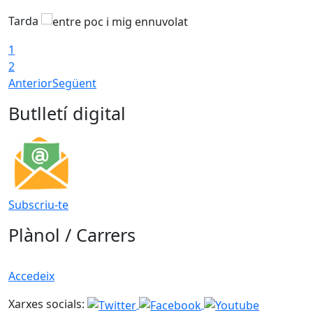
Tarda
T
1
2
Anterior
Següent
Butlletí digital
Subscriu-te
Plànol / Carrers
Accedeix
Xarxes socials: