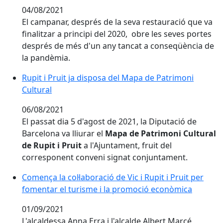
04/08/2021
El campanar, després de la seva restauració que va
finalitzar a principi del 2020, obre les seves portes
després de més d'un any tancat a conseqüència de
la pandèmia.
Rupit i Pruit ja disposa del Mapa de Patrimoni Cultura
Rupit i Pruit ja disposa del Mapa de Patrimoni
Cultural
06/08/2021
El passat dia 5 d'agost de 2021, la Diputació de
Barcelona va lliurar el
Mapa de Patrimoni Cultural
de Rupit i Pruit
a l'Ajuntament, fruit del
corresponent conveni signat conjuntament.
Comença la col·laboració de Vic i Rupit i Pruit per fo
Comença la col·laboració de Vic i Rupit i Pruit per
fomentar el turisme i la promoció econòmica
01/09/2021
L'alcaldessa Anna Erra i l'alcalde Albert Marcé