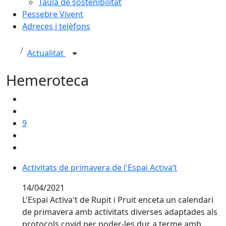
Taula de sostenibilitat
Pessebre Vivent
Adreces i telèfons
Actualitat
Hemeroteca
9
Activitats de primavera de l'Espai Activa’t
Activitats de primavera de l'Espai Activa’t
14/04/2021
L'Espai Activa't de Rupit i Pruit enceta un calendari
de primavera amb activitats diverses adaptades als
protocols covid per poder-les dur a terme amb