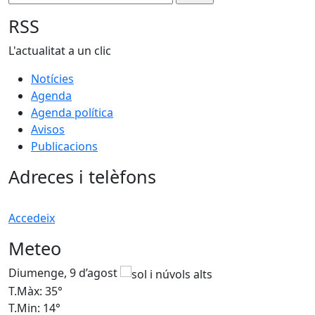
RSS
L'actualitat a un clic
Notícies
Agenda
Agenda política
Avisos
Publicacions
Adreces i telèfons
Accedeix
Meteo
Diumenge, 9 d’agost
D
T.Màx: 35°
T
T.Min: 14°
T