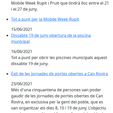
Mobile Week Rupit i Pruit que tindrà lloc entre el 21
i el 27 de juny.
Tot a punt per la Mobile Week Rupit
Tot a punt per la Mobile Week Rupit
15/06/2021
Dissabte 19 de juny obertura de la piscina municipal
Dissabte 19 de juny obertura de la piscina
municipal
16/06/2021
Tot a punt per obrir les piscines municipals aquest
dissabte 19 de juny.
Èxit de les jornades de portes obertes a Can Rovira
Èxit de les jornades de portes obertes a Can Rovira
23/06/2021
Més d'una cinquantena de persones van poder
gaudir de les jornades de portes obertes de Can
Rovira, en exclusiva per la gent del poble, que es
van organitzar els dies 8, 10 i 19 de juny. L'objectiu