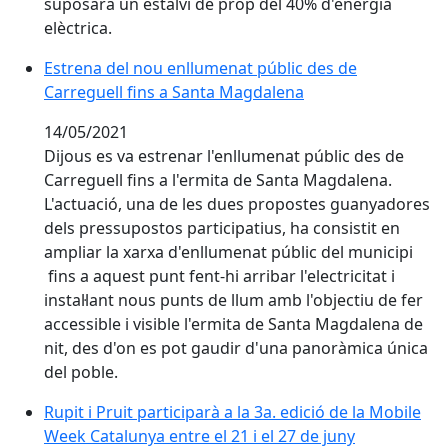
suposarà un estalvi de prop del 40% d'energia
elèctrica.
Estrena del nou enllumenat públic des de Carreguell
Estrena del nou enllumenat públic des de
Carreguell fins a Santa Magdalena
14/05/2021
Dijous es va estrenar l'enllumenat públic des de
Carreguell fins a l'ermita de Santa Magdalena.
L'actuació, una de les dues propostes guanyadores
dels pressupostos participatius, ha consistit en
ampliar la xarxa d'enllumenat públic del municipi
fins a aquest punt fent-hi arribar l'electricitat i
instal·lant nous punts de llum amb l'objectiu de fer
accessible i visible l'ermita de Santa Magdalena de
nit, des d'on es pot gaudir d'una panoràmica única
del poble.
Rupit i Pruit participarà a la 3a. edició de la Mobile W
Rupit i Pruit participarà a la 3a. edició de la Mobile
Week Catalunya entre el 21 i el 27 de juny