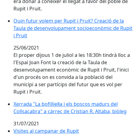
era donar a conèixer el llegat a favor del poble de
Rupit i Pruit.
Quin futur volem per Rupit i Pruit? Creació de la Ta
Quin futur volem per Rupit i Pruit? Creació de la
Taula de desenvolupament socioeconòmic de Rupit
i Pruit
25/06/2021
El proper dijous 1 de juliol a les 18:30h tindrà lloc a
l'Espai Joan Font la creació de la Taula de
desenvolupament econòmic de Rupit i Pruit, l'inici
d'un procés on es convida a la població del
municipi a ser partícips del futur que es vol per
Rupit i Pruit.
Xerrada "La bofilliel·la i els boscos madurs del
Collsacabra" a càrrec de Cristian R. Altaba, biòleg
31/07/2021
Visites al campanar de Rupit
Visites al campanar de Rupit