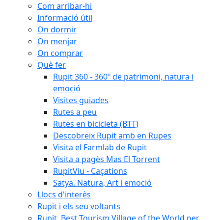
Com arribar-hi
Informació útil
On dormir
On menjar
On comprar
Què fer
Rupit 360 - 360º de patrimoni, natura i
emoció
Visites guiades
Rutes a peu
Rutes en bicicleta (BTT)
Descobreix Rupit amb en Rupes
Visita el Farmlab de Rupit
Visita a pagès Mas El Torrent
RupitViu - Caçations
Satya. Natura, Art i emoció
Llocs d'interès
Rupit i els seu voltants
Rupit, Best Tourism Village of the World per