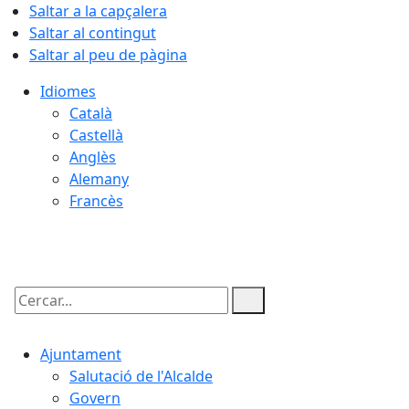
Saltar a la capçalera
Saltar al contingut
Saltar al peu de pàgina
Idiomes
Català
Castellà
Anglès
Alemany
Francès
09.08.2026 | 10:46
Cercar:
Ajuntament
Salutació de l'Alcalde
Govern