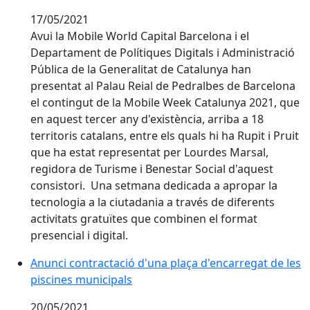
17/05/2021
Avui la Mobile World Capital Barcelona i el
Departament de Polítiques Digitals i Administració
Pública de la Generalitat de Catalunya han
presentat al Palau Reial de Pedralbes de Barcelona
el contingut de la Mobile Week Catalunya 2021, que
en aquest tercer any d'existència, arriba a 18
territoris catalans, entre els quals hi ha Rupit i Pruit
que ha estat representat per Lourdes Marsal,
regidora de Turisme i Benestar Social d'aquest
consistori. Una setmana dedicada a apropar la
tecnologia a la ciutadania a través de diferents
activitats gratuïtes que combinen el format
presencial i digital.
Anunci contractació d'una plaça d'encarregat de les p
Anunci contractació d'una plaça d'encarregat de les
piscines municipals
20/05/2021