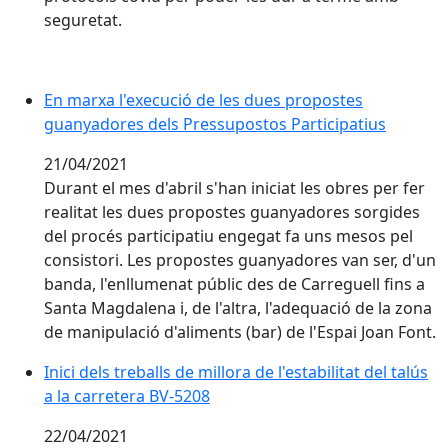
seguretat.
En marxa l'execució de les dues propostes guanyador
En marxa l'execució de les dues propostes
guanyadores dels Pressupostos Participatius
21/04/2021
Durant el mes d'abril s'han iniciat les obres per fer
realitat les dues propostes guanyadores sorgides
del procés participatiu engegat fa uns mesos pel
consistori. Les propostes guanyadores van ser, d'un
banda, l'enllumenat públic des de Carreguell fins a
Santa Magdalena i, de l'altra, l'adequació de la zona
de manipulació d'aliments (bar) de l'Espai Joan Font.
Inici dels treballs de millora de l'estabilitat del talús 
Inici dels treballs de millora de l'estabilitat del talús
a la carretera BV-5208
22/04/2021