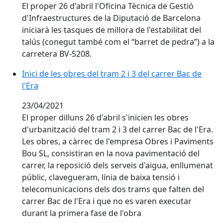
El proper 26 d'abril l'Oficina Tècnica de Gestió
d'Infraestructures de la Diputació de Barcelona
iniciarà les tasques de millora de l'estabilitat del
talús (conegut també com el “barret de pedra”) a la
carretera BV-5208.
Inici de les obres del tram 2 i 3 del carrer Bac de l'Era
Inici de les obres del tram 2 i 3 del carrer Bac de
l'Era
23/04/2021
El proper dilluns 26 d'abril s'inicien les obres
d'urbanització del tram 2 i 3 del carrer Bac de l'Era.
Les obres, a càrrec de l'empresa Obres i Paviments
Bou SL, consistiran en la nova pavimentació del
carrer, la reposició dels serveis d'aigua, enllumenat
públic, clavegueram, línia de baixa tensió i
telecomunicacions dels dos trams que falten del
carrer Bac de l'Era i que no es varen executar
durant la primera fase de l'obra