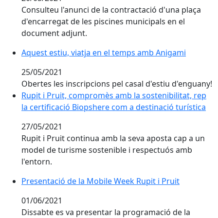
Consulteu l'anunci de la contractació d'una plaça
d'encarregat de les piscines municipals en el
document adjunt.
Aquest estiu, viatja en el temps amb Anigami
Aquest estiu, viatja en el temps amb Anigami
25/05/2021
Obertes les inscripcions pel casal d'estiu d'enguany!
Rupit i Pruit, compromès amb la sostenibilitat, rep la 
Rupit i Pruit, compromès amb la sostenibilitat, rep
la certificació Biopshere com a destinació turística
27/05/2021
Rupit i Pruit continua amb la seva aposta cap a un
model de turisme sostenible i respectuós amb
l'entorn.
Presentació de la Mobile Week Rupit i Pruit
Presentació de la Mobile Week Rupit i Pruit
01/06/2021
Dissabte es va presentar la programació de la