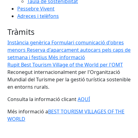
Taula de sostenibilitat
Pessebre Vivent
Adreces i telèfons
Tràmits
Instància genèrica
Formulari comunicació d'obres
menors
Reserva d'aparcament autocars pels caps de
setmana i festius
Més informació
Rupit Best Tourism Village of the World per l'OMT
Rup
Reconegut internacionalment per l'Organització
Del
Mundial del Turisme per la gestió turística sostenible
Rup
en entorns rurals.
Consulta la informació clicant
AQUÍ
Més informació a
BEST TOURISM VILLAGES OF THE
WORLD