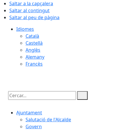
Saltar a la capçalera
Saltar al contingut
Saltar al peu de pàgina
Idiomes
Català
Castellà
Anglès
Alemany
Francès
08.08.2026 | 18:46
Cercar:
Ajuntament
Salutació de l'Alcalde
Govern