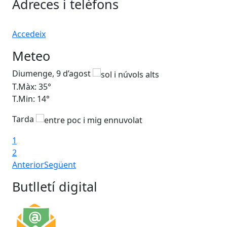
Adreces i telèfons
Accedeix
Meteo
Diumenge, 9 d’agost
Dil
T.Màx: 35°
T.M
T.Min: 14°
T.M
Tarda
Ta
1
2
Anterior
Següent
Butlletí digital