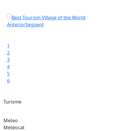
Rupit Best Tourism Village of the World per l'OMT
Anterior
Següent
Iniciar presentació
Aturar presentació
1
2
3
4
5
6
Turisme
Meteo
Meteocat