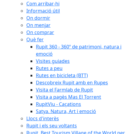
Com arribar-hi
Informació útil
On dormir
On menjar
On comprar
Què fer
Rupit 360 - 360º de patrimoni, natura i
emoció
Visites guiades
Rutes a peu
Rutes en bicicleta (BTT)
Descobreix Rupit amb en Rupes
Visita el Farmlab de Rupit
Visita a pagès Mas El Torrent
RupitViu - Caçations
Satya. Natura, Art i emoció
Llocs d'interès
Rupit i els seu voltants
Rupit, Best Tourism Village of the World per