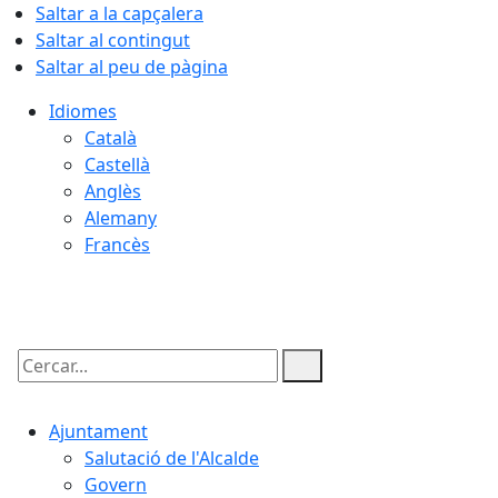
Saltar a la capçalera
Saltar al contingut
Saltar al peu de pàgina
Idiomes
Català
Castellà
Anglès
Alemany
Francès
09.08.2026 | 12:28
Cercar:
Ajuntament
Salutació de l'Alcalde
Govern