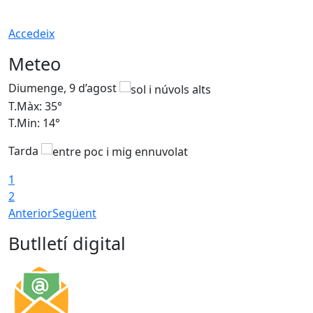
Accedeix
Meteo
Diumenge, 9 d’agost
D
T.Màx: 35°
T
T.Min: 14°
T
Tarda
T
1
2
Anterior
Següent
Butlletí digital