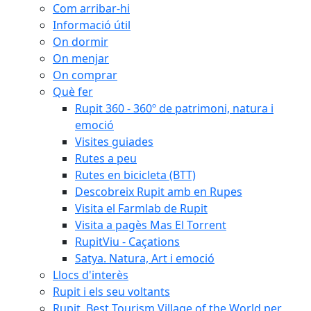
Com arribar-hi
Informació útil
On dormir
On menjar
On comprar
Què fer
Rupit 360 - 360º de patrimoni, natura i
emoció
Visites guiades
Rutes a peu
Rutes en bicicleta (BTT)
Descobreix Rupit amb en Rupes
Visita el Farmlab de Rupit
Visita a pagès Mas El Torrent
RupitViu - Caçations
Satya. Natura, Art i emoció
Llocs d'interès
Rupit i els seu voltants
Rupit, Best Tourism Village of the World per