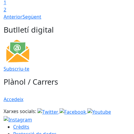
1
2
Anterior
Següent
Butlletí digital
Subscriu-te
Plànol / Carrers
Accedeix
Xarxes socials:
Crèdits
Protecció de dades