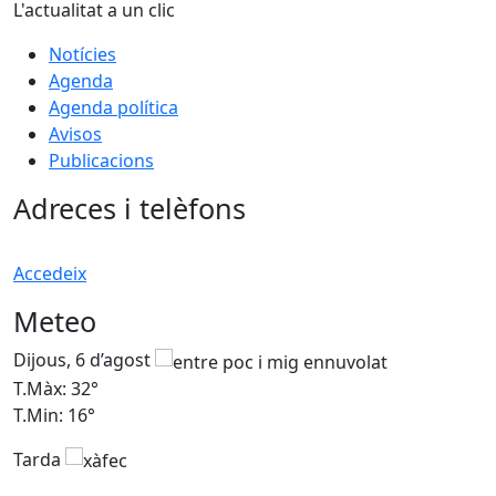
L'actualitat a un clic
Notícies
Agenda
Agenda política
Avisos
Publicacions
Adreces i telèfons
Accedeix
Meteo
Dijous, 6 d’agost
D
T.Màx: 32°
T
T.Min: 16°
T
Tarda
T