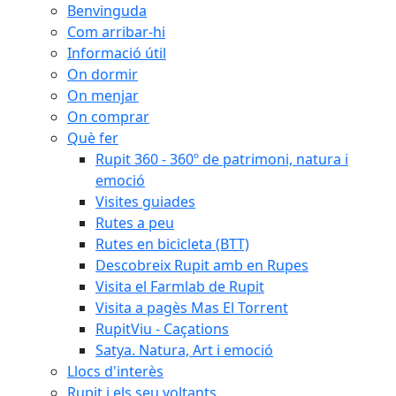
Benvinguda
Com arribar-hi
Informació útil
On dormir
On menjar
On comprar
Què fer
Rupit 360 - 360º de patrimoni, natura i
emoció
Visites guiades
Rutes a peu
Rutes en bicicleta (BTT)
Descobreix Rupit amb en Rupes
Visita el Farmlab de Rupit
Visita a pagès Mas El Torrent
RupitViu - Caçations
Satya. Natura, Art i emoció
Llocs d'interès
Rupit i els seu voltants