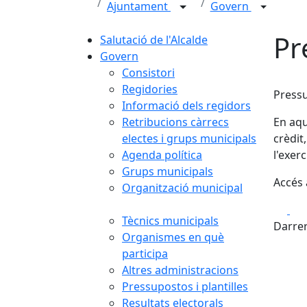
Ajuntament
Govern
Pr
Salutació de l'Alcalde
Govern
Consistori
Regidories
Pressu
Informació dels regidors
Retribucions càrrecs
En aqu
electes i grups municipals
crèdit
Agenda política
l'exerc
Grups municipals
Accés 
Organització municipal
Fa
Tècnics municipals
Darrer
Organismes en què
participa
Altres administracions
Pressupostos i plantilles
Resultats electorals