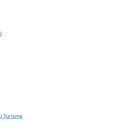
ó
NU Turisme