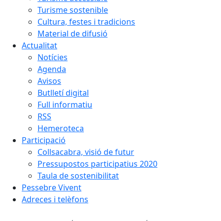
Turisme sostenible
Cultura, festes i tradicions
Material de difusió
Actualitat
Notícies
Agenda
Avisos
Butlletí digital
Full informatiu
RSS
Hemeroteca
Participació
Collsacabra, visió de futur
Pressupostos participatius 2020
Taula de sostenibilitat
Pessebre Vivent
Adreces i telèfons