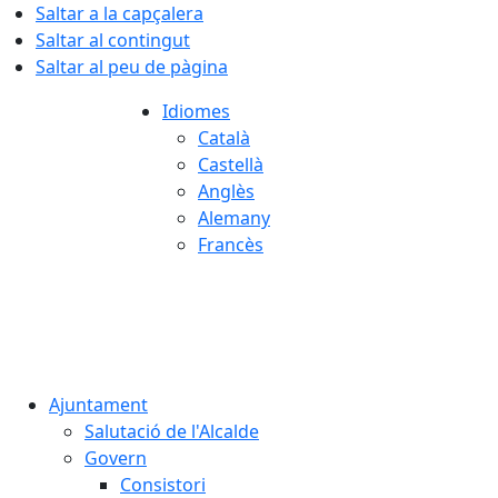
Saltar a la capçalera
Saltar al contingut
Saltar al peu de pàgina
Idiomes
Català
Castellà
Anglès
Alemany
Francès
07.08.2026 | 08:17
Ajuntament
Salutació de l'Alcalde
Govern
Consistori