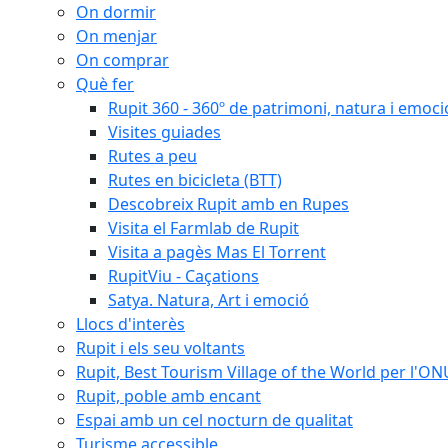
On dormir
On menjar
On comprar
Què fer
Rupit 360 - 360º de patrimoni, natura i emoci
Visites guiades
Rutes a peu
Rutes en bicicleta (BTT)
Descobreix Rupit amb en Rupes
Visita el Farmlab de Rupit
Visita a pagès Mas El Torrent
RupitViu - Caçations
Satya. Natura, Art i emoció
Llocs d'interès
Rupit i els seu voltants
Rupit, Best Tourism Village of the World per l'O
Rupit, poble amb encant
Espai amb un cel nocturn de qualitat
Turisme accessible