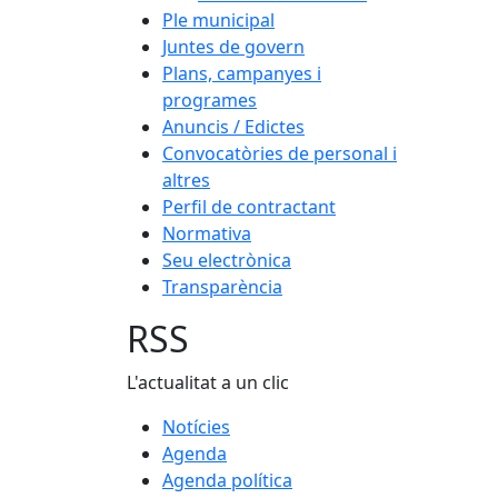
Ple municipal
Juntes de govern
Plans, campanyes i
programes
Anuncis / Edictes
Convocatòries de personal i
altres
Perfil de contractant
Normativa
Seu electrònica
Transparència
RSS
L'actualitat a un clic
Notícies
Agenda
Agenda política