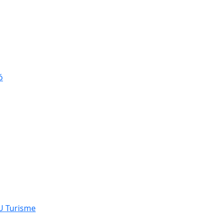
ó
NU Turisme