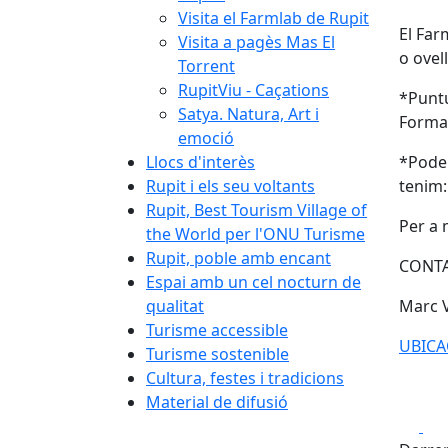
Visita el Farmlab de Rupit
El Far
Visita a pagès Mas El
o ovel
Torrent
RupitViu - Caçations
*Puntu
Satya. Natura, Art i
Forma
emoció
Llocs d'interès
*Podeu
Rupit i els seu voltants
tenim:
Rupit, Best Tourism Village of
Per a 
the World per l'ONU Turisme
Rupit, poble amb encant
CONTA
Espai amb un cel nocturn de
qualitat
Marc V
Turisme accessible
UBICA
Turisme sostenible
Cultura, festes i tradicions
Material de difusió
Fa