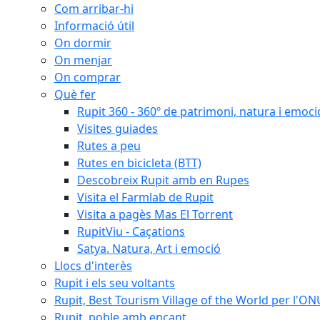
Com arribar-hi
Informació útil
On dormir
On menjar
On comprar
Què fer
Rupit 360 - 360º de patrimoni, natura i emoci
Visites guiades
Rutes a peu
Rutes en bicicleta (BTT)
Descobreix Rupit amb en Rupes
Visita el Farmlab de Rupit
Visita a pagès Mas El Torrent
RupitViu - Caçations
Satya. Natura, Art i emoció
Llocs d'interès
Rupit i els seu voltants
Rupit, Best Tourism Village of the World per l'O
Rupit, poble amb encant