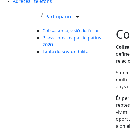
Adreces i telèfons
Participació
Co
Collsacabra, visió de futur
Pressupostos participatius
2020
Collsa
Taula de sostenibilitat
define
relaci
Són mo
moltes
anys i
És per
reptes
vivim i
oportu
a on e