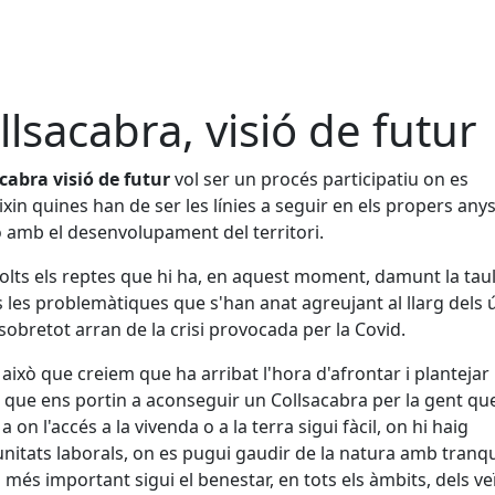
llsacabra, visió de futur
cabra visió de futur
vol ser un procés participatiu on es
ixin quines han de ser les línies a seguir en els propers any
ó amb el desenvolupament del territori.
lts els reptes que hi ha, en aquest moment, damunt la taul
 les problemàtiques que s'han anat agreujant al llarg dels 
 sobretot arran de la crisi provocada per la Covid.
 això que creiem que ha arribat l'hora d'afrontar i plantejar
 que ens portin a aconseguir un Collsacabra per la gent que
 a on l'accés a la vivenda o a la terra sigui fàcil, on hi haig
nitats laborals, on es pugui gaudir de la natura amb tranquil·
l més important sigui el benestar, en tots els àmbits, dels veï