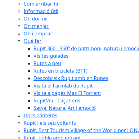
Com arribar-hi
Informació útil
On dormir
On menjar
On comprar
Què fer
Rupit 360 - 360º de patrimoni, natura i emoci
Visites guiades
Rutes a peu
Rutes en bicicleta (BTT)
Descobreix Rupit amb en Rupes
Visita el Farmlab de Rupit
Visita a pagès Mas El Torrent
RupitViu - Caçations
Satya. Natura, Art i emoció
Llocs d'interès
Rupit i els seu voltants
Rupit, Best Tourism Village of the World per l'O
Rupit, poble amb encant