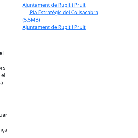
Ajuntament de Rupit i Pruit
Pla Estratègic del Collsacabra
(5.5MB)
Ajuntament de Rupit i Pruit
el
ors
 el
na
uar
ança