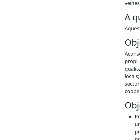
veïnes.
A q
Aquest
Obj
Aconse
propi,
qualita
locals
sector 
cooper
Obj
Pr
un
pr
pr