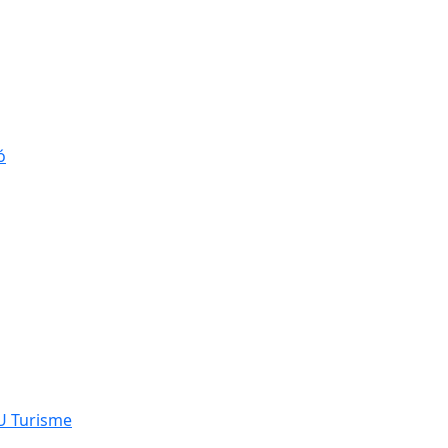
ó
NU Turisme