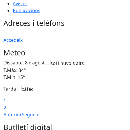
Avisos
Publicacions
Adreces i telèfons
Accedeix
Meteo
Dissabte, 8 d’agost
D
T.Màx: 34°
T
T.Min: 15°
T
Tarda
T
1
2
Anterior
Següent
Butlletí digital