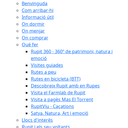
Benvinguda
Com arribar-hi
Informació útil
On dormir
On menjar
On comprar
Què fer
Rupit 360 - 360º de patrimoni, natura i
emoció
Visites guiades
Rutes a peu
Rutes en bicicleta (BTT)
Descobreix Rupit amb en Rupes
Visita el Farmlab de Rupit
Visita a pagès Mas El Torrent
RupitViu - Caçations
Satya. Natura, Art i emoció
Llocs d'interès
Rupit i els seu voltants