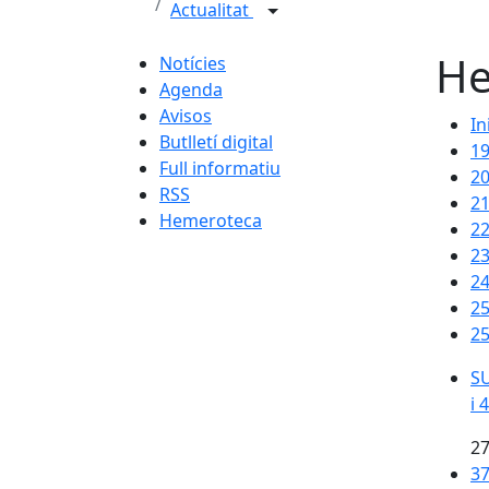
Actualitat
He
Notícies
Agenda
Avisos
In
Butlletí digital
1
Full informatiu
2
RSS
2
Hemeroteca
2
2
2
2
25
SU
SU
i 
27
37
37