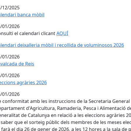
/12/2025
lendari banca mòbil
lendari banca mòbil
/01/2026
nsulti el calendari clicant
AQUÍ
lendari deixalleria mòbil i recollida de voluminosos 2026
lendari deixalleria mòbil i recollida de voluminosos 2026
/01/2026
valcada de Reis
valcada de Reis
/01/2026
eccions agràries 2026
eccions agràries 2026
/01/2026
 conformitat amb les instruccions de la Secretaria General
partament d'Agricultura, Ramaderia, Pesca i Alimentació de
neralitat de Catalunya en relació a les eleccions agràries 20
 saber que el sorteig públic dels membres de les meses ele
 farà el dia 26 de gener de 2026, a les 12 hores a la sala de 