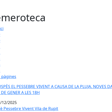
meroteca
ici
9
0
1
2
3
4
5
 pàgines
SPÈS EL PESSEBRE VIVENT A CAUSA DE LA PLUJA. NOVES DAT
SPÈS EL PESSEBRE VIVENT A CAUSA DE LA PLUJA. NOVES DA
4 DE GENER A LES 18H
/12/2025
è Pessebre Vivent Vila de Rupit
è Pessebre Vivent Vila de Rupit