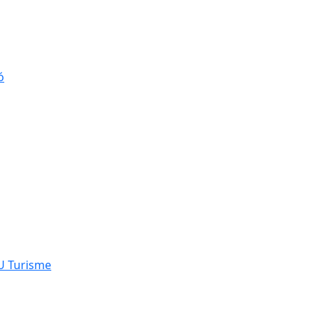
ó
NU Turisme