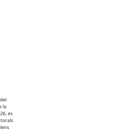
 del
 la
26, es
ctorals
plens