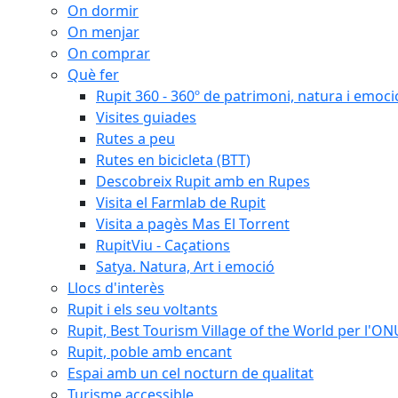
On dormir
On menjar
On comprar
Què fer
Rupit 360 - 360º de patrimoni, natura i emoci
Visites guiades
Rutes a peu
Rutes en bicicleta (BTT)
Descobreix Rupit amb en Rupes
Visita el Farmlab de Rupit
Visita a pagès Mas El Torrent
RupitViu - Caçations
Satya. Natura, Art i emoció
Llocs d'interès
Rupit i els seu voltants
Rupit, Best Tourism Village of the World per l'O
Rupit, poble amb encant
Espai amb un cel nocturn de qualitat
Turisme accessible