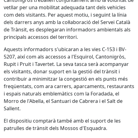
Cantonigròs treballen conjuntament amb la voluntat de
vetllar per una mobilitat adequada tant dels vehicles
com dels visitants. Per aquest motiu, i seguint la línia
dels darrers anys amb la col·laboració del Servei Català
de Trànsit, es desplegaran informadors ambientals als
principals accessos del territori.
Aquests informadors s'ubicaran a les vies C-153 i BV-
5207, així com als accessos a l'Esquirol, Cantonigròs,
Rupit i Pruit i Tavertet. La seva tasca serà acompanyar
els visitants, donar suport en la gestió del trànsit i
contribuir a minimitzar la congestió en els punts més
freqüentats, com ara carrers, aparcaments, restaurants
i espais naturals emblemàtics com la Foradada, el
Morro de l'Abella, el Santuari de Cabrera i el Salt de
Sallent.
El dispositiu comptarà també amb el suport de les
patrulles de trànsit dels Mossos d'Esquadra.