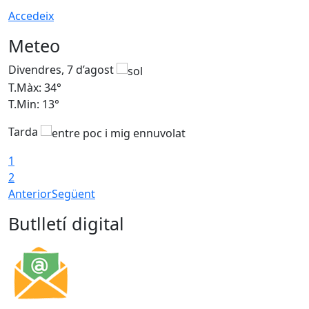
Accedeix
Meteo
Divendres, 7 d’agost
D
T.Màx: 34°
T
T.Min: 13°
T
Tarda
T
1
2
Anterior
Següent
Butlletí digital