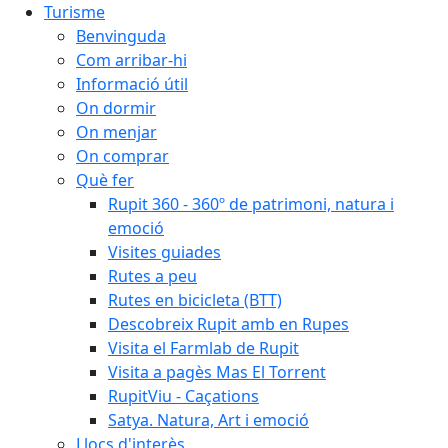
Turisme
Benvinguda
Com arribar-hi
Informació útil
On dormir
On menjar
On comprar
Què fer
Rupit 360 - 360º de patrimoni, natura i
emoció
Visites guiades
Rutes a peu
Rutes en bicicleta (BTT)
Descobreix Rupit amb en Rupes
Visita el Farmlab de Rupit
Visita a pagès Mas El Torrent
RupitViu - Caçations
Satya. Natura, Art i emoció
Llocs d'interès