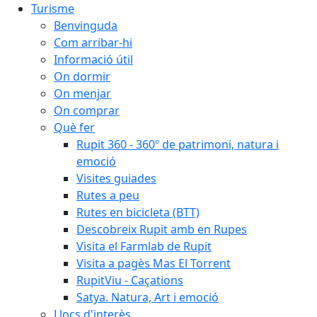
Turisme
Benvinguda
Com arribar-hi
Informació útil
On dormir
On menjar
On comprar
Què fer
Rupit 360 - 360º de patrimoni, natura i
emoció
Visites guiades
Rutes a peu
Rutes en bicicleta (BTT)
Descobreix Rupit amb en Rupes
Visita el Farmlab de Rupit
Visita a pagès Mas El Torrent
RupitViu - Caçations
Satya. Natura, Art i emoció
Llocs d'interès