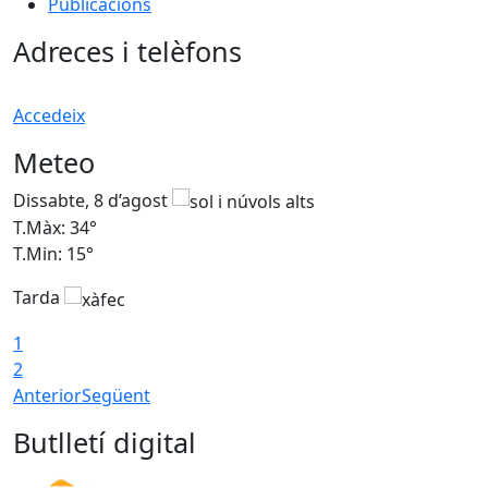
Publicacions
Adreces i telèfons
Accedeix
Meteo
Dissabte, 8 d’agost
D
T.Màx: 34°
T
T.Min: 15°
T
Tarda
T
1
2
Anterior
Següent
Butlletí digital