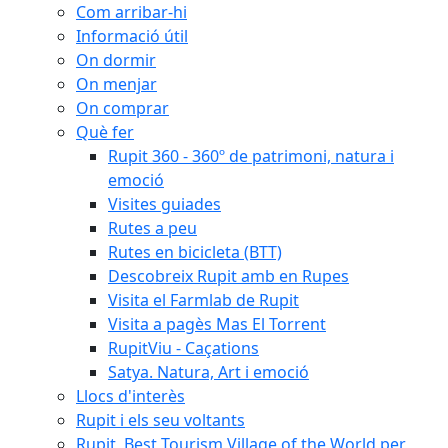
Com arribar-hi
Informació útil
On dormir
On menjar
On comprar
Què fer
Rupit 360 - 360º de patrimoni, natura i
emoció
Visites guiades
Rutes a peu
Rutes en bicicleta (BTT)
Descobreix Rupit amb en Rupes
Visita el Farmlab de Rupit
Visita a pagès Mas El Torrent
RupitViu - Caçations
Satya. Natura, Art i emoció
Llocs d'interès
Rupit i els seu voltants
Rupit, Best Tourism Village of the World per