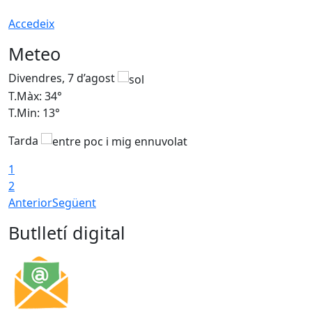
Accedeix
Meteo
Divendres, 7 d’agost
D
T.Màx: 34°
T
T.Min: 13°
T
Tarda
T
1
2
Anterior
Següent
Butlletí digital