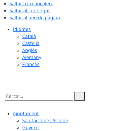
Saltar a la capçalera
Saltar al contingut
Saltar al peu de pàgina
Idiomes
Català
Castellà
Anglès
Alemany
Francès
07.08.2026 | 08:51
Cercar:
Ajuntament
Salutació de l'Alcalde
Govern