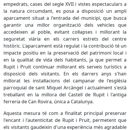
empedrats, cases del segle XVII i vistes espectaculars a
la natura circumdant, es posa a disposició un ampli
aparcament situat a l'entrada del municipi, que busca
garantir una millor organització dels vehicles que
accedeixen al poble, evitant col·lapses i millorant la
seguretat viària en els carrers estrets del centre
històric. L'aparcament està regulat i la contribució té un
impacte positiu en la preservació del patrimoni local i
en la qualitat de vida dels habitants, ja que permet a
Rupit i Pruit continuar millorant els serveis turístics a
disposició dels visitants. En els darrers anys s'han
millorat les instal·lacions del campanar de l'església
parroquial de sant Miquel Arcàngel i actualment s'està
treballant en la millora del Castell de Rupit i l'antiga
ferreria de Can Rovira, única a Catalunya.
Aquesta mesura té com a finalitat principal preservar
l'encant i l'autenticitat de Rupit i Pruit, permetent que
els visitants gaudeixin d'una experiència més agradable