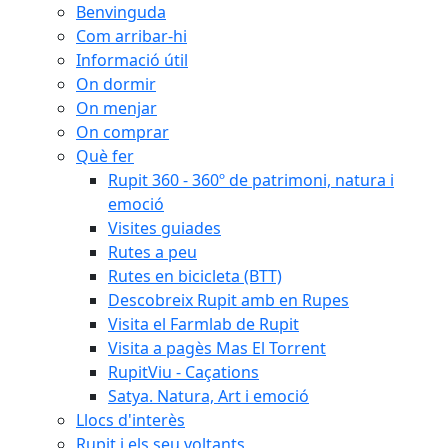
Benvinguda
Com arribar-hi
Informació útil
On dormir
On menjar
On comprar
Què fer
Rupit 360 - 360º de patrimoni, natura i
emoció
Visites guiades
Rutes a peu
Rutes en bicicleta (BTT)
Descobreix Rupit amb en Rupes
Visita el Farmlab de Rupit
Visita a pagès Mas El Torrent
RupitViu - Caçations
Satya. Natura, Art i emoció
Llocs d'interès
Rupit i els seu voltants