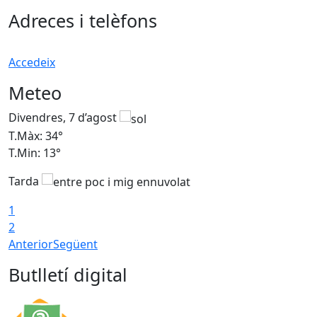
Adreces i telèfons
Accedeix
Meteo
Divendres, 7 d’agost
D
T.Màx: 34°
T
T.Min: 13°
T
Tarda
T
1
2
Anterior
Següent
Butlletí digital