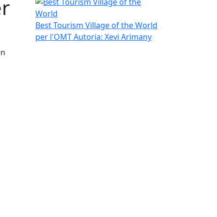
er
Best Tourism Village of the World
Best Tourism Village of the World
per l'OMT
Autoria: Xevi Arimany
en