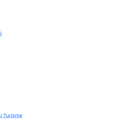
ó
NU Turisme