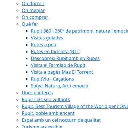
On dormir
On menjar
On comprar
Què fer
Rupit 360 - 360º de patrimoni, natura i emoci
Visites guiades
Rutes a peu
Rutes en bicicleta (BTT)
Descobreix Rupit amb en Rupes
Visita el Farmlab de Rupit
Visita a pagès Mas El Torrent
RupitViu - Caçations
Satya. Natura, Art i emoció
Llocs d'interès
Rupit i els seu voltants
Rupit, Best Tourism Village of the World per l'O
Rupit, poble amb encant
Espai amb un cel nocturn de qualitat
Turisme accessible