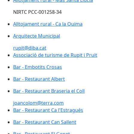
Allotjament rural - Mas Santa Llúcia
NIRTC PCC-001258-34
Alltojament rural - Ca la Quima
Arquitecte Municipal
rupit@diba.cat
Associació de turisme de Rupit i Pruit
Associació de turisme de Rupit i Pruit
Bar - Embotits Crosas
Bar - Embotits Crosas
Bar - Restaurant Albert
Bar - Restaurant Albert
Bar - Restaurant Braseria el Coll
joancolom@terra.com
Bar - Restaurant Ca l'Estragués
Bar - Restaurant Ca l'Estragués
Bar - Restaurant Can Sallent