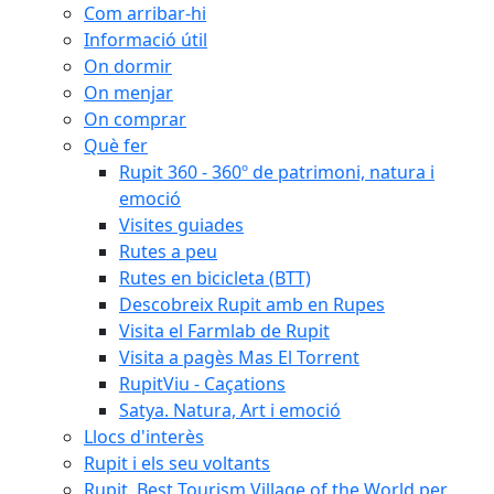
Com arribar-hi
Informació útil
On dormir
On menjar
On comprar
Què fer
Rupit 360 - 360º de patrimoni, natura i
emoció
Visites guiades
Rutes a peu
Rutes en bicicleta (BTT)
Descobreix Rupit amb en Rupes
Visita el Farmlab de Rupit
Visita a pagès Mas El Torrent
RupitViu - Caçations
Satya. Natura, Art i emoció
Llocs d'interès
Rupit i els seu voltants
Rupit, Best Tourism Village of the World per