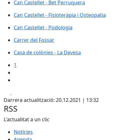
Can Castellet - Bet Perruquera
Can Castellet - Fisioteràpia i Osteopatia
Can Castellet - Podologia
Carrer del Fossar
Carrer del Fossar
Casa de colònies - La Devesa
1
Facebook
X
Darrera actualització: 20.12.2021 | 13:32
RSS
L'actualitat a un clic
Notícies
Agenda