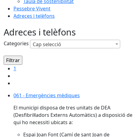
Taula de sostenibilitat
Pessebre Vivent
Adreces i telèfons
Adreces i telèfons
Categories
Cap selecció
1
061 - Emergències mèdiques
061 - Emergències mèdiques
El municipi disposa de tres unitats de DEA
(Desfibril·ladors Externs Automàtics) a disposició de
qui ho necessiti ubicats a:
Espai Joan Font (Camí de sant Joan de