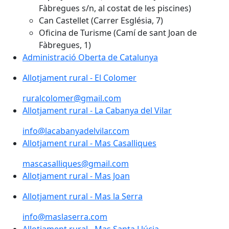
Fàbregues s/n, al costat de les piscines)
Can Castellet (Carrer Església, 7)
Oficina de Turisme (Camí de sant Joan de
Fàbregues, 1)
Administració Oberta de Catalunya
Administració Oberta de Catalunya
Allotjament rural - El Colomer
Allotjament rural - El Colomer
ruralcolomer@gmail.com
Allotjament rural - La Cabanya del Vilar
info@lacabanyadelvilar.com
Allotjament rural - Mas Casalliques
mascasalliques@gmail.com
Allotjament rural - Mas Joan
Allotjament rural - Mas la Serra
info@maslaserra.com
Allotjament rural - Mas Santa Llúcia