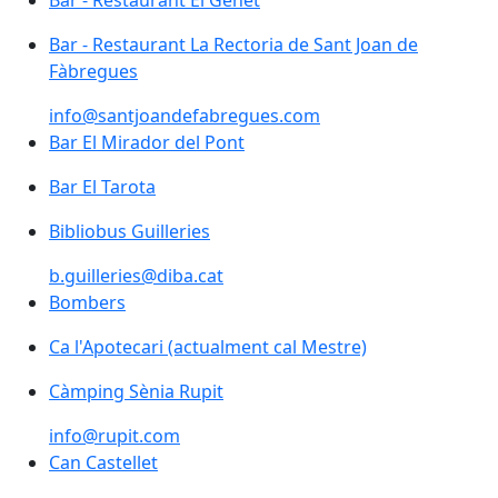
Bar - Restaurant El Genet
Bar - Restaurant La Rectoria de Sant Joan de Fàbregu
Bar - Restaurant La Rectoria de Sant Joan de
Fàbregues
info@santjoandefabregues.com
Bar El Mirador del Pont
Bar El Mirador del Pont
Bar El Tarota
Bibliobus Guilleries
Bibliobus Guilleries
b.guilleries@diba.cat
Bombers
Bombers
Ca l'Apotecari (actualment cal Mestre)
Ca l'Apotecari (actualment cal Mestre)
Càmping Sènia Rupit
Càmping Sènia Rupit
info@rupit.com
Can Castellet
Can Castellet