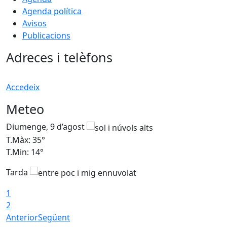
Agenda política
Avisos
Publicacions
Adreces i telèfons
Accedeix
Meteo
Diumenge, 9 d’agost
D
T.Màx: 35°
T
T.Min: 14°
T
Tarda
T
1
2
Anterior
Següent