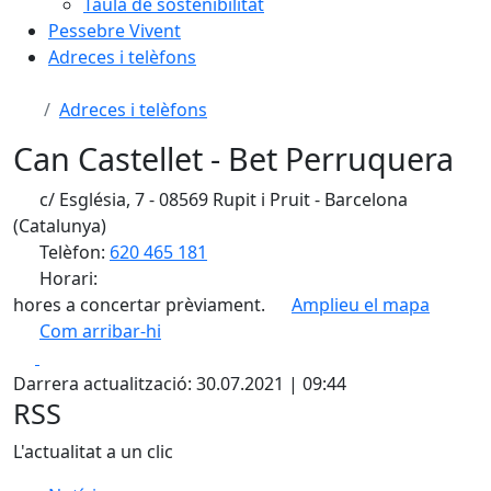
Taula de sostenibilitat
Pessebre Vivent
Adreces i telèfons
Adreces i telèfons
Can Castellet - Bet Perruquera
c/ Església, 7 - 08569 Rupit i Pruit - Barcelona
(Catalunya)
Telèfon:
620 465 181
Horari:
hores a concertar prèviament.
Amplieu el mapa
Com arribar-hi
Leaflet
| ©
OpenStreetMap
contributors
Facebook
X
+
Darrera actualització: 30.07.2021 | 09:44
−
RSS
L'actualitat a un clic