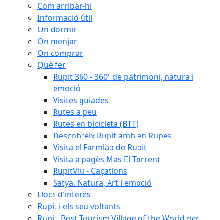
Com arribar-hi
Informació útil
On dormir
On menjar
On comprar
Què fer
Rupit 360 - 360º de patrimoni, natura i
emoció
Visites guiades
Rutes a peu
Rutes en bicicleta (BTT)
Descobreix Rupit amb en Rupes
Visita el Farmlab de Rupit
Visita a pagès Mas El Torrent
RupitViu - Caçations
Satya. Natura, Art i emoció
Llocs d'interès
Rupit i els seu voltants
Rupit, Best Tourism Village of the World per