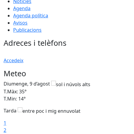
Notícies
Agenda
Agenda política
Avisos
Publicacions
Adreces i telèfons
Accedeix
Meteo
Diumenge, 9 d’agost
D
T.Màx: 35°
T
T.Min: 14°
T
Tarda
T
1
2