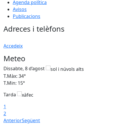
Agenda política
Avisos
Publicacions
Adreces i telèfons
Accedeix
Meteo
Dissabte, 8 d’agost
D
T.Màx: 34°
T
T.Min: 15°
T
Tarda
T
1
2
Anterior
Següent