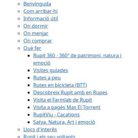
Benvinguda
Com arribar-hi
Informació útil
On dormir
On menjar
On comprar
Què fer
Rupit 360 - 360º de patrimoni, natura i
emoció
Visites guiades
Rutes a peu
Rutes en bicicleta (BTT)
Descobreix Rupit amb en Rupes
Visita el Farmlab de Rupit
Visita a pagès Mas El Torrent
RupitViu - Caçations
Satya. Natura, Art i emoció
Llocs d'interès
Rupit i els seu voltants