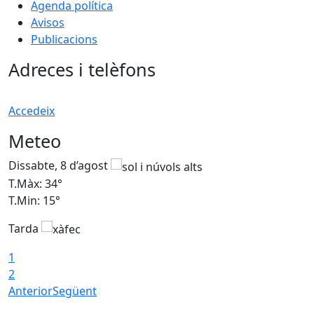
Agenda política
Avisos
Publicacions
Adreces i telèfons
Accedeix
Meteo
Dissabte, 8 d’agost
D
T.Màx: 34°
T
T.Min: 15°
T
Tarda
T
1
2
Anterior
Següent