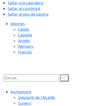
Saltar a la capçalera
Saltar al contingut
Saltar al peu de pàgina
Idiomes
Català
Castellà
Anglès
Alemany
Francès
08.08.2026 | 23:27
Cercar:
Ajuntament
Salutació de l'Alcalde
Govern