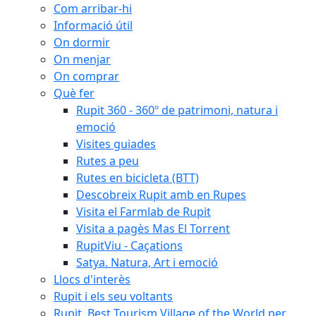
Com arribar-hi
Informació útil
On dormir
On menjar
On comprar
Què fer
Rupit 360 - 360º de patrimoni, natura i
emoció
Visites guiades
Rutes a peu
Rutes en bicicleta (BTT)
Descobreix Rupit amb en Rupes
Visita el Farmlab de Rupit
Visita a pagès Mas El Torrent
RupitViu - Caçations
Satya. Natura, Art i emoció
Llocs d'interès
Rupit i els seu voltants
Rupit, Best Tourism Village of the World per