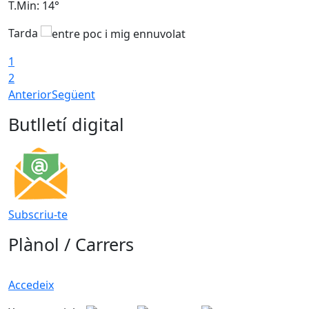
T.Min: 14°
T
Tarda
T
1
2
Anterior
Següent
Butlletí digital
Subscriu-te
Plànol / Carrers
Accedeix