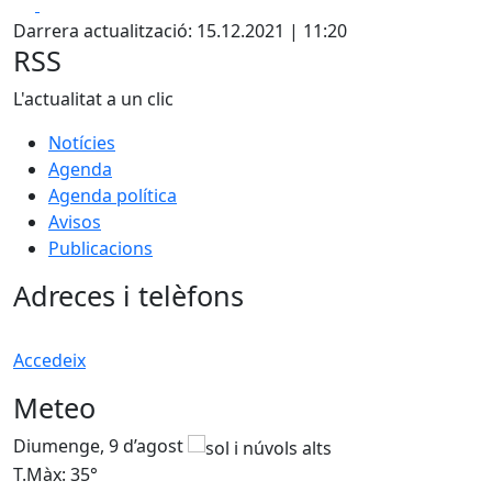
Facebook
X
Darrera actualització: 15.12.2021 | 11:20
RSS
L'actualitat a un clic
Notícies
Agenda
Agenda política
Avisos
Publicacions
Adreces i telèfons
Accedeix
Meteo
Diumenge, 9 d’agost
D
T.Màx: 35°
T