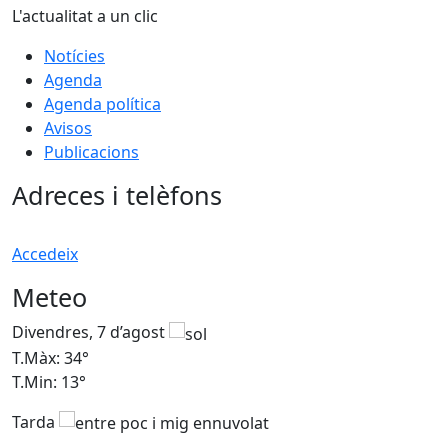
L'actualitat a un clic
Notícies
Agenda
Agenda política
Avisos
Publicacions
Adreces i telèfons
Accedeix
Meteo
Divendres, 7 d’agost
D
T.Màx: 34°
T
T.Min: 13°
T
Tarda
T