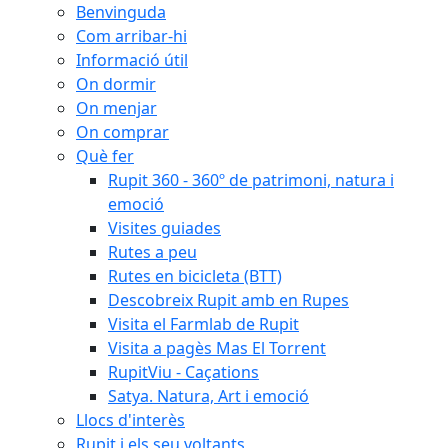
Benvinguda
Com arribar-hi
Informació útil
On dormir
On menjar
On comprar
Què fer
Rupit 360 - 360º de patrimoni, natura i
emoció
Visites guiades
Rutes a peu
Rutes en bicicleta (BTT)
Descobreix Rupit amb en Rupes
Visita el Farmlab de Rupit
Visita a pagès Mas El Torrent
RupitViu - Caçations
Satya. Natura, Art i emoció
Llocs d'interès
Rupit i els seu voltants