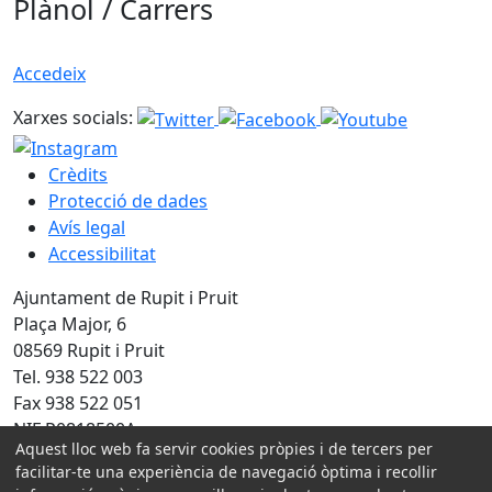
Plànol / Carrers
Accedeix
Xarxes socials:
Crèdits
Protecció de dades
Avís legal
Accessibilitat
Ajuntament de Rupit i Pruit
Plaça Major, 6
08569 Rupit i Pruit
Tel. 938 522 003
Fax 938 522 051
NIF P0818500A
Aquest lloc web fa servir cookies pròpies i de tercers per
facilitar-te una experiència de navegació òptima i recollir
Amb la col·laboració de: