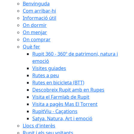
Benvinguda
Com arribar-hi
Informació útil
On dormir
On menjar
On comprar
Què fer
Rupit 360 - 360º de patrimoni, natura i
emoció
Visites guiades
Rutes a peu
Rutes en bicicleta (BTT)
Descobreix Rupit amb en Rupes
Visita el Farmlab de Rupit
Visita a pagès Mas El Torrent
RupitViu - Caçations
Satya. Natura, Art i emoció
Llocs d'interès
Rupit i els seu voltants