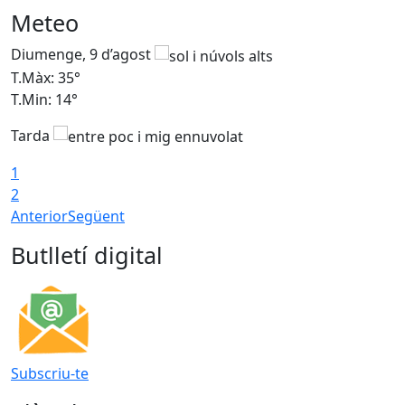
Meteo
Diumenge, 9 d’agost
D
T.Màx: 35°
T
T.Min: 14°
T
Tarda
T
1
2
Anterior
Següent
Butlletí digital
Subscriu-te