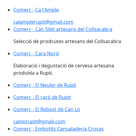
Comerç - Ca l'Ample
Comerç - Ca l'Ample
calamplerupit@gmail.com
Comerç - Can Silet artesans del Collsacabra
Comerç - Can Silet artesans del Collsacabra
Selecció de prodcutes artesans del Collsacabra
Comerç - Cara Nord
Comerç - Cara Nord
Elaboració i degustació de cervesa artesana
produïda a Rupit.
Comerç - El Neuler de Rupit
Comerç - El Neuler de Rupit
Comerç - El racó de Rupit
Comerç - El Rebost de Can Lo
Comerç - El Rebost de Can Lo
canlorupit@gmail.com
Comerç - Embotits Cansaladeria Crosas
Comerç - Embotits Cansaladeria Crosas