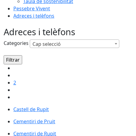
Taula de sostenibilitat
Pessebre Vivent
Adreces i telèfons
Adreces i telèfons
Categories
Cap selecció
2
Castell de Rupit
Castell de Rupit
Cementiri de Pruit
Cementiri de Rupit