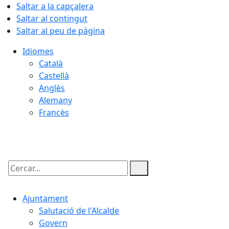
Saltar a la capçalera
Saltar al contingut
Saltar al peu de pàgina
Idiomes
Català
Castellà
Anglès
Alemany
Francès
06.08.2026 | 22:18
Cercar:
Ajuntament
Salutació de l'Alcalde
Govern