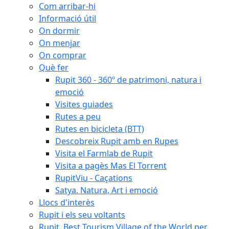
Com arribar-hi
Informació útil
On dormir
On menjar
On comprar
Què fer
Rupit 360 - 360º de patrimoni, natura i
emoció
Visites guiades
Rutes a peu
Rutes en bicicleta (BTT)
Descobreix Rupit amb en Rupes
Visita el Farmlab de Rupit
Visita a pagès Mas El Torrent
RupitViu - Caçations
Satya. Natura, Art i emoció
Llocs d'interès
Rupit i els seu voltants
Rupit, Best Tourism Village of the World per