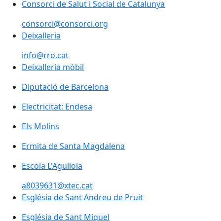
Consorci de Salut i Social de Catalunya
Consorci de Salut i Social de Catalunya
consorci@consorci.org
Deixalleria
info@rro.cat
Deixalleria mòbil
Diputació de Barcelona
Diputació de Barcelona
Electricitat: Endesa
Electricitat: Endesa
Els Molins
Els Molins
Ermita de Santa Magdalena
Ermita de Santa Magdalena
Escola L'Agullola
Escola L'Agullola
a8039631@xtec.cat
Església de Sant Andreu de Pruit
Església de Sant Andreu de Pruit
Església de Sant Miquel
Església de Sant Miquel