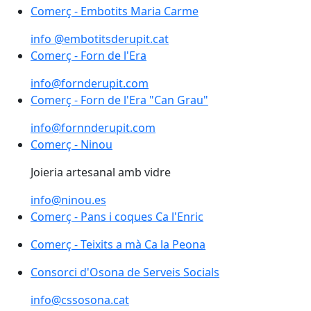
Comerç - Embotits Maria Carme
info @embotitsderupit.cat
Comerç - Forn de l'Era
Comerç - Forn de l'Era
info@fornderupit.com
Comerç - Forn de l'Era "Can Grau"
Comerç - Forn de l'Era "Can Grau"
info@fornnderupit.com
Comerç - Ninou
Comerç - Ninou
Joieria artesanal amb vidre
info@ninou.es
Comerç - Pans i coques Ca l'Enric
Comerç - Teixits a mà Ca la Peona
Consorci d'Osona de Serveis Socials
Consorci d'Osona de Serveis Socials
info@cssosona.cat