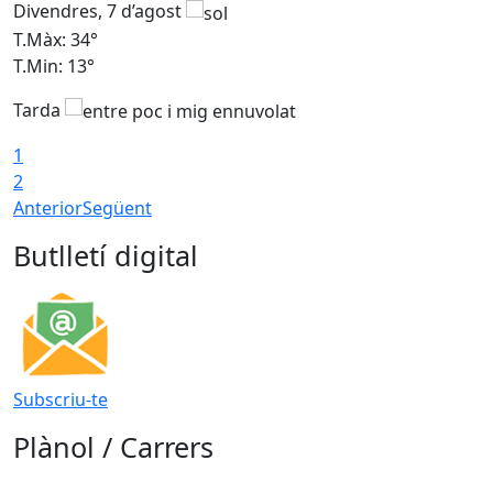
Divendres, 7 d’agost
D
T.Màx: 34°
T
T.Min: 13°
T
Tarda
T
1
2
Anterior
Següent
Butlletí digital
Subscriu-te
Plànol / Carrers