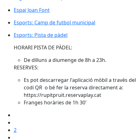
Espai Joan Font
Espai Joan Font
Esports: Camp de futbol municipal
Esports: Camp de futbol municipal
Esports: Pista de pàdel
Esports: Pista de pàdel
HORARI PISTA DE PÀDEL:
De dilluns a diumenge de 8h a 23h.
RESERVES:
Es pot descarregar l'aplicació mòbil a través del
codi QR o bé fer la reserva directament a:
https://rupitpruit.reservaplay.cat
Franges horàries de 1h 30'
2