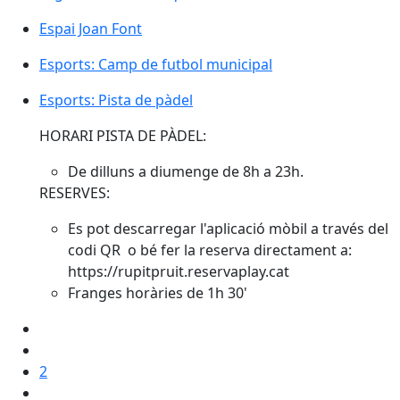
Espai Joan Font
Espai Joan Font
Esports: Camp de futbol municipal
Esports: Camp de futbol municipal
Esports: Pista de pàdel
Esports: Pista de pàdel
HORARI PISTA DE PÀDEL:
De dilluns a diumenge de 8h a 23h.
RESERVES:
Es pot descarregar l'aplicació mòbil a través del
codi QR o bé fer la reserva directament a:
https://rupitpruit.reservaplay.cat
Franges horàries de 1h 30'
2