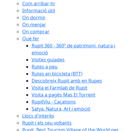
Com arribar-hi
Informació útil
On dormir
On menjar
On comprar
Què fer
Rupit 360 - 360º de patrimoni, natura i
emoció
Visites guiades
Rutes a peu
Rutes en bicicleta (BTT)
Descobreix Rupit amb en Rupes
Visita el Farmlab de Rupit
Visita a pagès Mas El Torrent
RupitViu - Caçations
Satya. Natura, Art i emoció
Llocs d'interès
Rupit i els seu voltants
Rupit, Best Tourism Village of the World per