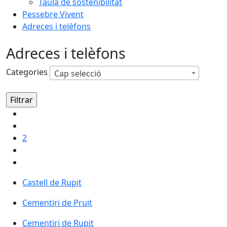
Taula de sostenibilitat
Pessebre Vivent
Adreces i telèfons
Adreces i telèfons
Categories
Cap selecció
2
Castell de Rupit
Castell de Rupit
Cementiri de Pruit
Cementiri de Rupit