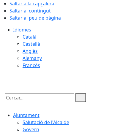
Saltar a la capçalera
Saltar al contingut
Saltar al peu de pàgina
Idiomes
Català
Castellà
Anglès
Alemany
Francès
06.08.2026 | 11:27
Cercar:
Ajuntament
Salutació de l'Alcalde
Govern