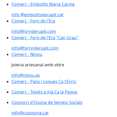
Comerç - Embotits Maria Carme
info @embotitsderupit.cat
Comerç - Forn de l'Era
Comerç - Forn de l'Era
info@fornderupit.com
Comerç - Forn de l'Era "Can Grau"
Comerç - Forn de l'Era "Can Grau"
info@fornnderupit.com
Comerç - Ninou
Comerç - Ninou
Joieria artesanal amb vidre
info@ninou.es
Comerç - Pans i coques Ca l'Enric
Comerç - Teixits a mà Ca la Peona
Consorci d'Osona de Serveis Socials
Consorci d'Osona de Serveis Socials
info@cssosona.cat