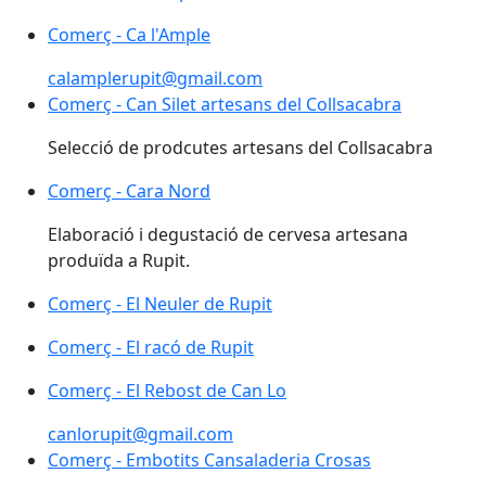
Comerç - Ca l'Ample
Comerç - Ca l'Ample
calamplerupit@gmail.com
Comerç - Can Silet artesans del Collsacabra
Comerç - Can Silet artesans del Collsacabra
Selecció de prodcutes artesans del Collsacabra
Comerç - Cara Nord
Comerç - Cara Nord
Elaboració i degustació de cervesa artesana
produïda a Rupit.
Comerç - El Neuler de Rupit
Comerç - El Neuler de Rupit
Comerç - El racó de Rupit
Comerç - El Rebost de Can Lo
Comerç - El Rebost de Can Lo
canlorupit@gmail.com
Comerç - Embotits Cansaladeria Crosas
Comerç - Embotits Cansaladeria Crosas