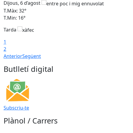
Dijous, 6 d’agost
D
T.Màx: 32°
T
T.Min: 16°
T
Tarda
T
1
2
Anterior
Següent
Butlletí digital
Subscriu-te
Plànol / Carrers