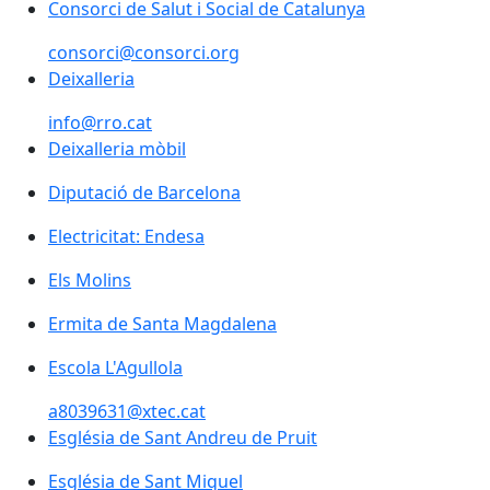
Consorci de Salut i Social de Catalunya
Consorci de Salut i Social de Catalunya
consorci@consorci.org
Deixalleria
info@rro.cat
Deixalleria mòbil
Diputació de Barcelona
Diputació de Barcelona
Electricitat: Endesa
Electricitat: Endesa
Els Molins
Els Molins
Ermita de Santa Magdalena
Ermita de Santa Magdalena
Escola L'Agullola
Escola L'Agullola
a8039631@xtec.cat
Església de Sant Andreu de Pruit
Església de Sant Andreu de Pruit
Església de Sant Miquel
Església de Sant Miquel