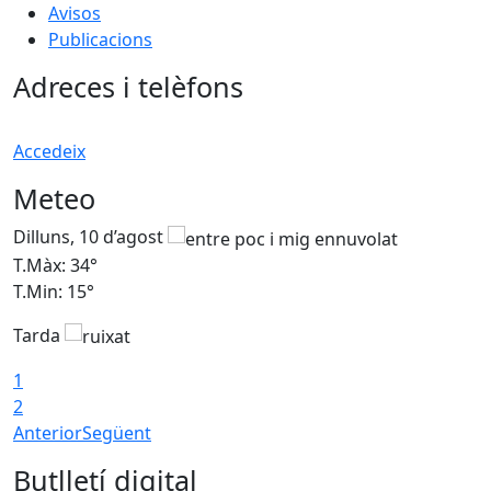
Avisos
Publicacions
Adreces i telèfons
Accedeix
Meteo
Dilluns, 10 d’agost
D
T.Màx: 34°
T
T.Min: 15°
T
Tarda
T
1
2
Anterior
Següent
Butlletí digital