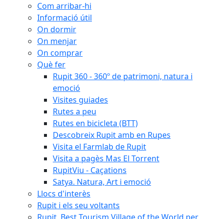
Com arribar-hi
Informació útil
On dormir
On menjar
On comprar
Què fer
Rupit 360 - 360º de patrimoni, natura i
emoció
Visites guiades
Rutes a peu
Rutes en bicicleta (BTT)
Descobreix Rupit amb en Rupes
Visita el Farmlab de Rupit
Visita a pagès Mas El Torrent
RupitViu - Caçations
Satya. Natura, Art i emoció
Llocs d'interès
Rupit i els seu voltants
Rupit, Best Tourism Village of the World per