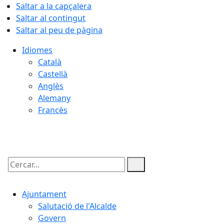
Saltar a la capçalera
Saltar al contingut
Saltar al peu de pàgina
Idiomes
Català
Castellà
Anglès
Alemany
Francès
10.08.2026 | 07:35
Cercar:
Ajuntament
Salutació de l'Alcalde
Govern