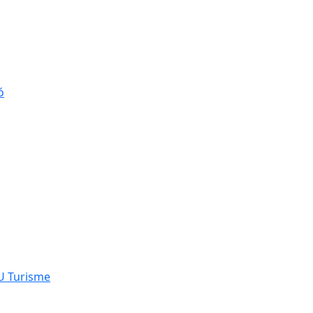
ó
NU Turisme