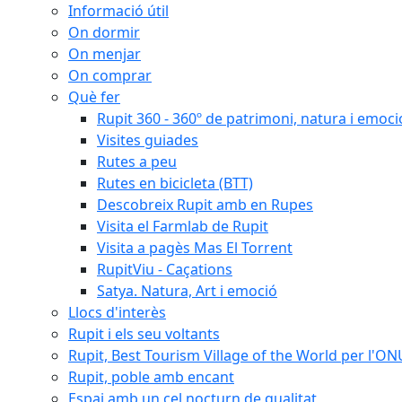
Informació útil
On dormir
On menjar
On comprar
Què fer
Rupit 360 - 360º de patrimoni, natura i emoci
Visites guiades
Rutes a peu
Rutes en bicicleta (BTT)
Descobreix Rupit amb en Rupes
Visita el Farmlab de Rupit
Visita a pagès Mas El Torrent
RupitViu - Caçations
Satya. Natura, Art i emoció
Llocs d'interès
Rupit i els seu voltants
Rupit, Best Tourism Village of the World per l'O
Rupit, poble amb encant
Espai amb un cel nocturn de qualitat