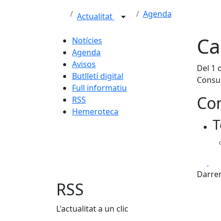
Agenda
Actualitat
Ca
Notícies
Agenda
Avisos
Del 1 
Butlletí digital
Consul
Full informatiu
Con
RSS
Hemeroteca
T
Fa
Darrer
RSS
L'actualitat a un clic