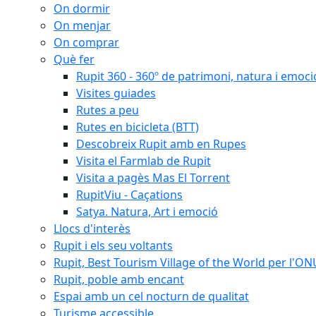
On dormir
On menjar
On comprar
Què fer
Rupit 360 - 360º de patrimoni, natura i emoci
Visites guiades
Rutes a peu
Rutes en bicicleta (BTT)
Descobreix Rupit amb en Rupes
Visita el Farmlab de Rupit
Visita a pagès Mas El Torrent
RupitViu - Caçations
Satya. Natura, Art i emoció
Llocs d'interès
Rupit i els seu voltants
Rupit, Best Tourism Village of the World per l'O
Rupit, poble amb encant
Espai amb un cel nocturn de qualitat
Turisme accessible