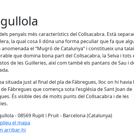
Agullola
dels penyals més característics del Collsacabra. Està separ
glera, la qual cosa li dóna una forma peculiar que fa que alg
n anomenada el “Mugró de Catalunya” i constitueix una tala
rable que domina bona part del Collsacabra, la Selva i tots 
tos de les Guilleries, així com també els pantans de Sau i d
eda.
a situada just al final del pla de Fàbregues, lloc on hi havia l
l de Fàbregues que comença sota l'església de Sant Joan de
ues. És visible des de molts punts del Collsacabra i de les
ies.
ullola - 08569 Rupit i Pruit - Barcelona (Catalunya)
plieu el mapa
 arribar-hi
Leaflet
| ©
OpenStreetMap
con