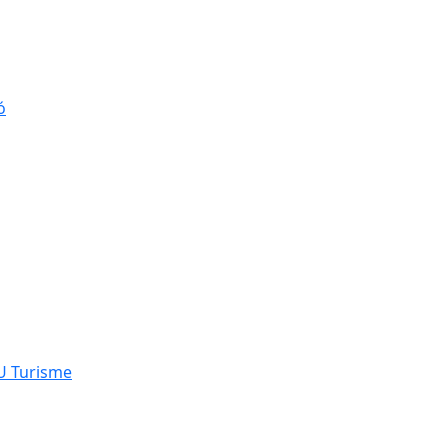
ó
NU Turisme