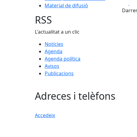
Fa
Material de difusió
+
Darrer
−
RSS
L'actualitat a un clic
Notícies
Agenda
Agenda política
Avisos
Publicacions
Adreces i telèfons
Accedeix