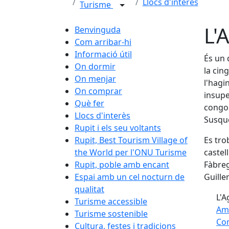
Llocs d'interès
Turisme
L'
Benvinguda
Com arribar-hi
Informació útil
És un 
On dormir
la cin
On menjar
l'hagi
On comprar
insupe
Què fer
congos
Llocs d'interès
Susqu
Rupit i els seu voltants
Rupit, Best Tourism Village of
Es trob
the World per l'ONU Turisme
castel
Rupit, poble amb encant
Fàbreg
Espai amb un cel nocturn de
Guiller
qualitat
L'Ag
Turisme accessible
Am
Turisme sostenible
Com
Cultura, festes i tradicions