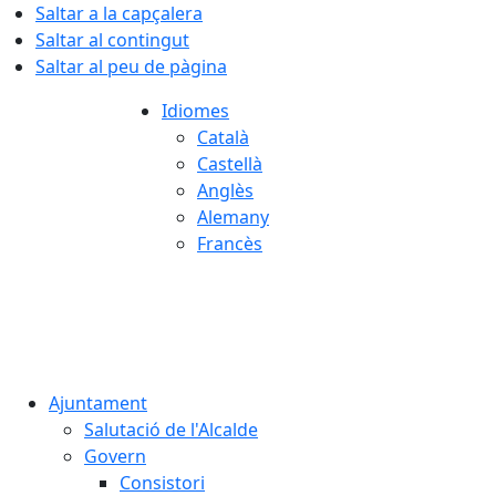
Saltar a la capçalera
Saltar al contingut
Saltar al peu de pàgina
Idiomes
Català
Castellà
Anglès
Alemany
Francès
08.08.2026 | 06:19
Ajuntament
Salutació de l'Alcalde
Govern
Consistori