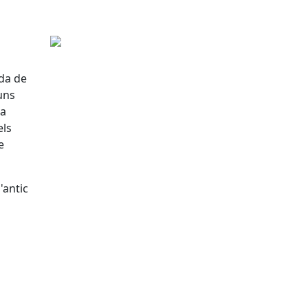
ada de
uns
ia
els
e
'antic
tributors