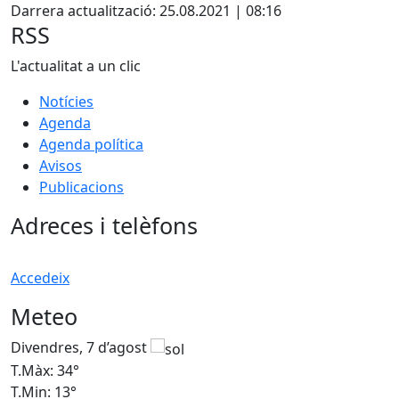
Darrera actualització: 25.08.2021 | 08:16
RSS
L'actualitat a un clic
Notícies
Agenda
Agenda política
Avisos
Publicacions
Adreces i telèfons
Accedeix
Meteo
Divendres, 7 d’agost
D
T.Màx: 34°
T
T.Min: 13°
T