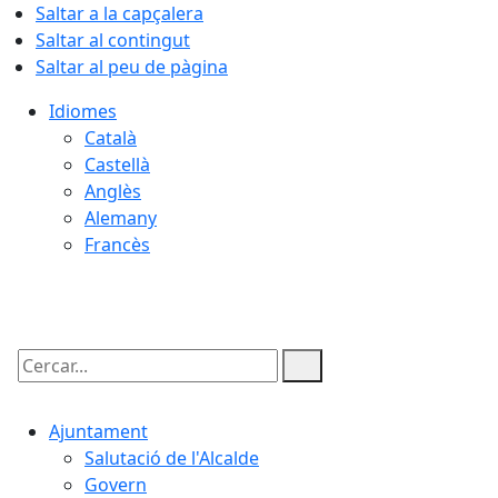
Saltar a la capçalera
Saltar al contingut
Saltar al peu de pàgina
Idiomes
Català
Castellà
Anglès
Alemany
Francès
06.08.2026 | 19:33
Cercar:
Ajuntament
Salutació de l'Alcalde
Govern