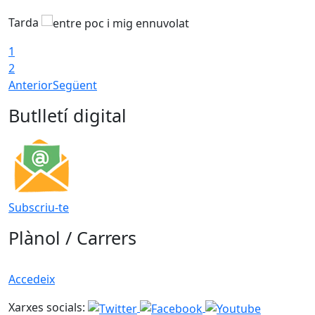
Tarda
T
1
2
Anterior
Següent
Butlletí digital
Subscriu-te
Plànol / Carrers
Accedeix
Xarxes socials: