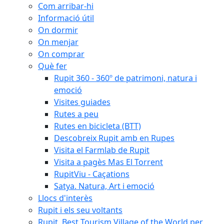
Com arribar-hi
Informació útil
On dormir
On menjar
On comprar
Què fer
Rupit 360 - 360º de patrimoni, natura i
emoció
Visites guiades
Rutes a peu
Rutes en bicicleta (BTT)
Descobreix Rupit amb en Rupes
Visita el Farmlab de Rupit
Visita a pagès Mas El Torrent
RupitViu - Caçations
Satya. Natura, Art i emoció
Llocs d'interès
Rupit i els seu voltants
Rupit, Best Tourism Village of the World per