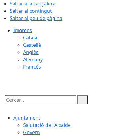
Saltar a la capçalera
Saltar al contingut
Saltar al peu de pàgina
Idiomes
Català
Castellà
Anglès
Alemany
Francès
06.08.2026 | 17:29
Cercar:
Ajuntament
Salutació de l'Alcalde
Govern