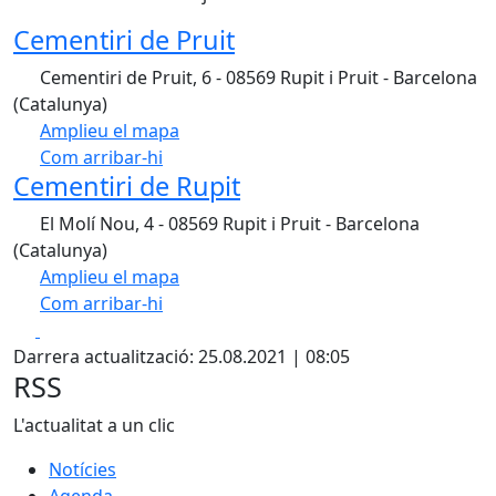
Cementiri de Pruit
Cementiri de Pruit, 6 - 08569 Rupit i Pruit - Barcelona
(Catalunya)
Amplieu el mapa
Com arribar-hi
Leaflet
| ©
OpenStreetMap
contributors
Cementiri de Rupit
+
El Molí Nou, 4 - 08569 Rupit i Pruit - Barcelona
−
(Catalunya)
Amplieu el mapa
Com arribar-hi
Leaflet
| ©
OpenStreetMap
contributors
Facebook
X
+
Darrera actualització: 25.08.2021 | 08:05
−
RSS
L'actualitat a un clic
Notícies