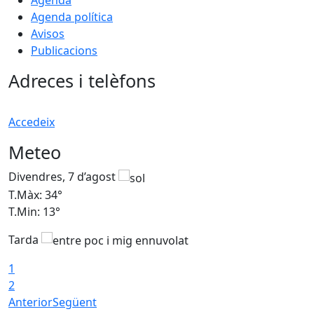
Agenda
Agenda política
Avisos
Publicacions
Adreces i telèfons
Accedeix
Meteo
Divendres, 7 d’agost
D
T.Màx: 34°
T
T.Min: 13°
T
Tarda
T
1
2
Anterior
Següent