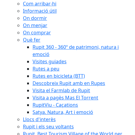
Com arribar-hi
Informació útil
On dormir
On menjar
On comprar
Què fer
Rupit 360 - 360º de patrimoni, natura i
emoció
Visites guiades
Rutes a peu
Rutes en bicicleta (BTT)
Descobreix Rupit amb en Rupes
Visita el Farmlab de Rupit
Visita a pagès Mas El Torrent
RupitViu - Caçations
Satya. Natura, Art i emoció
Llocs d'interès
Rupit i els seu voltants
Rupit, Best Tourism Village of the World per