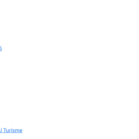
ó
NU Turisme