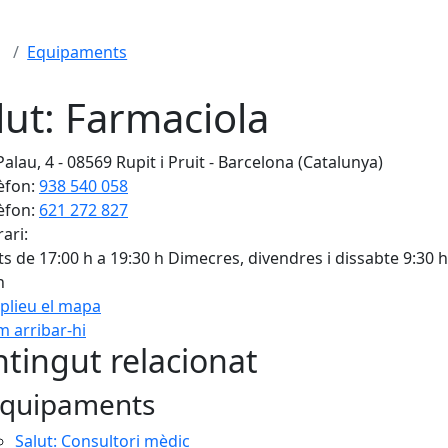
Equipaments
lut: Farmaciola
alau, 4 - 08569 Rupit i Pruit - Barcelona (Catalunya)
èfon:
938 540 058
èfon:
621 272 827
ari:
s de 17:00 h a 19:30 h Dimecres, divendres i dissabte 9:30 h
h
plieu el mapa
 arribar-hi
Leaflet
| ©
OpenStreetMap
con
tingut relacionat
quipaments
Salut: Consultori mèdic