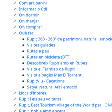
Com arribar-hi
Informació útil
On dormir
On menjar
On comprar
Què fer
Rupit 360 - 360º de patrimoni, natura i emoci
Visites guiades
Rutes a peu
Rutes en bicicleta (BTT)
Descobreix Rupit amb en Rupes
Visita el Farmlab de Rupit
Visita a pagès Mas El Torrent
RupitViu - Caçations
Satya. Natura, Art i emoció
Llocs d'interès
Rupit i els seu voltants
Rupit, Best Tourism Village of the World per l'O
Rupit, poble amb encant