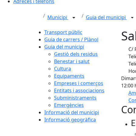
Adreces i telèfons
Municipi
Guia del municipi
Sa
Transport públic
Guia de carrers / Plànol
Guia del municipi
C/ P
Gestió dels residus
Tel
Benestar i salut
Tel
Cultura
Hor
Equipaments
Dimart
Empreses i comerços
12:00 
Entitats i associacions
Am
Subministraments
Com
Emergències
Con
+
Informació del municipi
Informació geogràfica
E
−