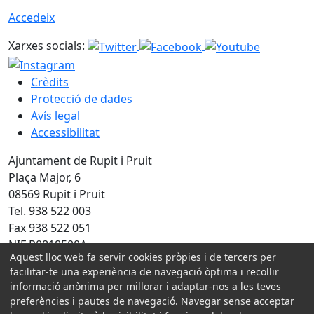
Accedeix
Xarxes socials:
Crèdits
Protecció de dades
Avís legal
Accessibilitat
Ajuntament de Rupit i Pruit
Plaça Major, 6
08569 Rupit i Pruit
Tel. 938 522 003
Fax 938 522 051
NIF P0818500A
Aquest lloc web fa servir cookies pròpies i de tercers per
facilitar-te una experiència de navegació òptima i recollir
Amb la col·laboració de:
informació anònima per millorar i adaptar-nos a les teves
preferències i pautes de navegació. Navegar sense acceptar