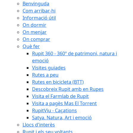
Benvinguda
Com arribar-hi
Informació útil
On dormir
On menjar
On comprar
Què fer
Rupit 360 - 360º de patrimoni, natura i
emoció
Visites guiades
Rutes a peu
Rutes en bicicleta (BTT)
Descobreix Rupit amb en Rupes
Visita el Farmlab de Rupit
Visita a pagès Mas El Torrent
RupitViu - Caçations
Satya. Natura, Art i emoció
Llocs d'interès
Rupit i els seu voltants