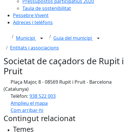
Pressupostos participatius 2020
Taula de sostenibilitat
Pessebre Vivent
Adreces i telèfons
Municipi
Guia del municipi
Entitats i associacions
Societat de caçadors de Rupit i
Pruit
Plaça Major, 8 - 08569 Rupit i Pruit - Barcelona
(Catalunya)
Telèfon:
938 522 003
Amplieu el mapa
Com arribar-hi
Leaflet
| ©
OpenStreetMap
contributors
Contingut relacionat
+
Temes
−