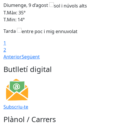
Diumenge, 9 d’agost
D
T.Màx: 35°
T
T.Min: 14°
T
Tarda
T
1
2
Anterior
Següent
Butlletí digital
Subscriu-te
Plànol / Carrers