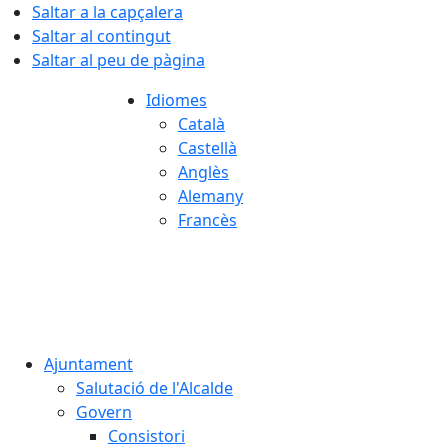
Saltar a la capçalera
Saltar al contingut
Saltar al peu de pàgina
Idiomes
Català
Castellà
Anglès
Alemany
Francès
06.08.2026 | 21:13
Ajuntament
Salutació de l'Alcalde
Govern
Consistori