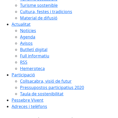
Turisme sostenible
Cultura, festes i tradicions
Material de difusió
Actualitat
Notícies
Agenda
Avisos
Butlletí digital
Full informatiu
RSS
Hemeroteca
Participació
Collsacabra, visió de futur
Pressupostos participatius 2020
Taula de sostenibilitat
Pessebre Vivent
Adreces i telèfons