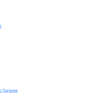
ó
NU Turisme