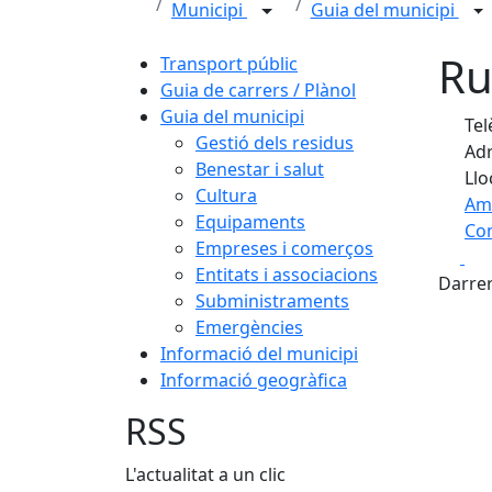
Municipi
Guia del municipi
Ru
Transport públic
Guia de carrers / Plànol
Guia del municipi
Tel
Gestió dels residus
Adr
Benestar i salut
Llo
Cultura
Am
Equipaments
Com
Empreses i comerços
Fa
+
Entitats i associacions
Darrer
Subministraments
−
Emergències
Informació del municipi
Informació geogràfica
RSS
L'actualitat a un clic