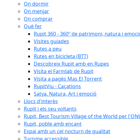
On dormir
On menjar
On comprar
Què fer
Rupit 360 - 360º de patrimoni, natura i emoci
Visites guiades
Rutes a peu
Rutes en bicicleta (BTT)
Descobreix Rupit amb en Rupes
Visita el Farmlab de Rupit
Visita a pagès Mas El Torrent
RupitViu - Caçations
Satya. Natura, Art i emoció
Llocs d'interès
Rupit i els seu voltants
Rupit, Best Tourism Village of the World per l'O
Rupit, poble amb encant
Espai amb un cel nocturn de qualitat
Turisme accessible