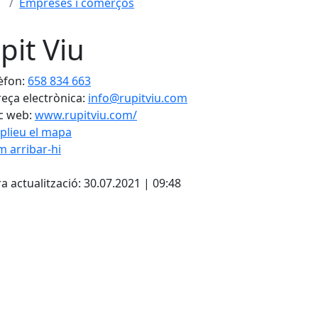
Empreses i comerços
pit Viu
èfon:
658 834 663
eça electrònica:
info@rupitviu.com
c web:
www.rupitviu.com/
plieu el mapa
 arribar-hi
Leaflet
| ©
OpenStreetMap
con
cebook
X
a actualització: 30.07.2021 | 09:48