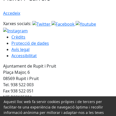
Accedeix
Xarxes socials:
Crèdits
Protecció de dades
Avís legal
Accessibilitat
Ajuntament de Rupit i Pruit
Plaça Major, 6
08569 Rupit i Pruit
Tel. 938 522 003
Fax 938 522 051
NIF P0818500A
Aquest lloc web fa servir cookies pròpies i de tercers per
facilitar-te una experiència de navegació òptima i recollir
Amb la col·laboració de:
informació anònima per millorar i adaptar-nos a les teves