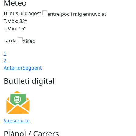
Meteo
Dijous, 6 d’agost
D
T.Màx: 32°
T
T.Min: 16°
T
Tarda
T
1
2
Anterior
Següent
Butlletí digital
Subscriu-te
Plànol / Carrers