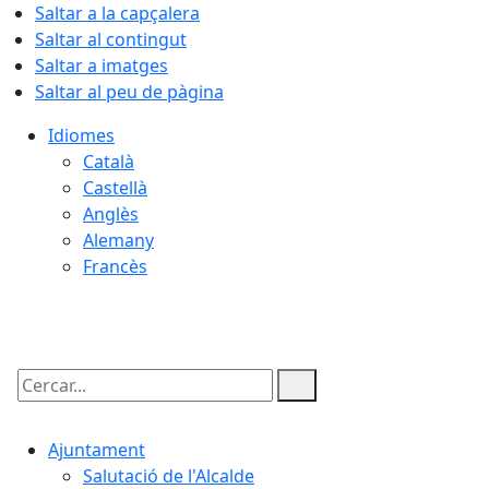
Saltar a la capçalera
Saltar al contingut
Saltar a imatges
Saltar al peu de pàgina
Idiomes
Català
Castellà
Anglès
Alemany
Francès
06.08.2026 | 03:22
Cercar:
Ajuntament
Salutació de l'Alcalde