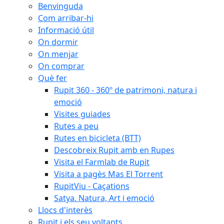
Benvinguda
Com arribar-hi
Informació útil
On dormir
On menjar
On comprar
Què fer
Rupit 360 - 360º de patrimoni, natura i
emoció
Visites guiades
Rutes a peu
Rutes en bicicleta (BTT)
Descobreix Rupit amb en Rupes
Visita el Farmlab de Rupit
Visita a pagès Mas El Torrent
RupitViu - Caçations
Satya. Natura, Art i emoció
Llocs d'interès
Rupit i els seu voltants