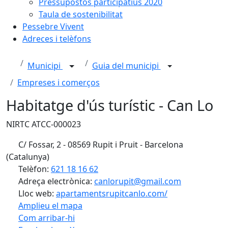
Pressupostos participatius 2020
Taula de sostenibilitat
Pessebre Vivent
Adreces i telèfons
Municipi
Guia del municipi
Empreses i comerços
Habitatge d'ús turístic - Can Lo
NIRTC ATCC-000023
C/ Fossar, 2 - 08569 Rupit i Pruit - Barcelona
(Catalunya)
Telèfon:
621 18 16 62
Adreça electrònica:
canlorupit@gmail.com
Lloc web:
apartamentsrupitcanlo.com/
Amplieu el mapa
Com arribar-hi
Leaflet
| ©
OpenStreetMap
contributors