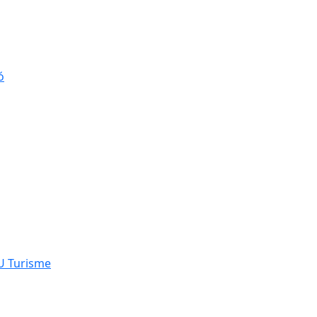
ó
NU Turisme