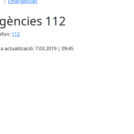
Emergències
gències 112
èfon:
112
cebook
X
a actualització: 7.03.2019 | 09:45