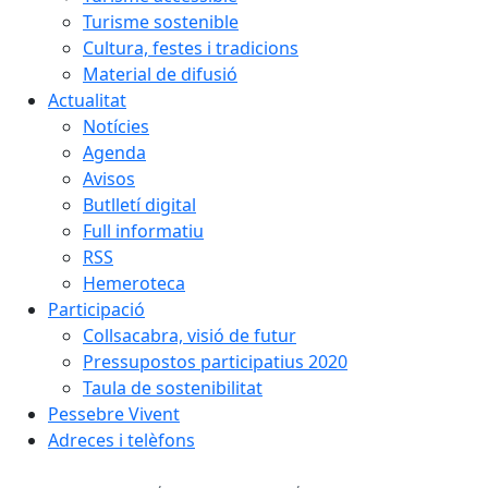
Turisme sostenible
Cultura, festes i tradicions
Material de difusió
Actualitat
Notícies
Agenda
Avisos
Butlletí digital
Full informatiu
RSS
Hemeroteca
Participació
Collsacabra, visió de futur
Pressupostos participatius 2020
Taula de sostenibilitat
Pessebre Vivent
Adreces i telèfons