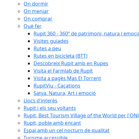
On dormir
On menjar
On comprar
Què fer
Rupit 360 - 360º de patrimoni, natura i emoci
Visites guiades
Rutes a peu
Rutes en bicicleta (BTT)
Descobreix Rupit amb en Rupes
Visita el Farmlab de Rupit
Visita a pagès Mas El Torrent
RupitViu - Caçations
Satya. Natura, Art i emoció
Llocs d'interès
Rupit i els seu voltants
Rupit, Best Tourism Village of the World per l'O
Rupit, poble amb encant
Espai amb un cel nocturn de qualitat
Turisme accessible