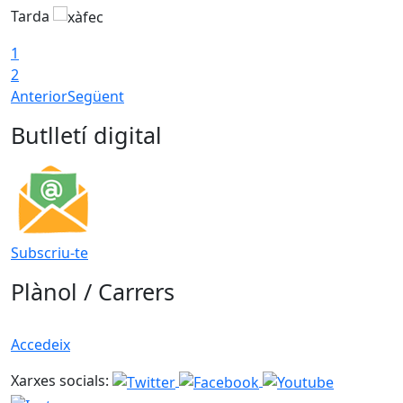
Tarda
T
1
2
Anterior
Següent
Butlletí digital
Subscriu-te
Plànol / Carrers
Accedeix
Xarxes socials: