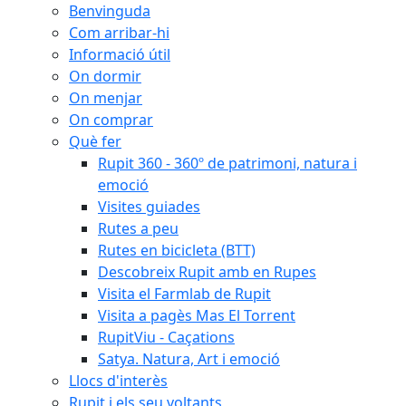
Benvinguda
Com arribar-hi
Informació útil
On dormir
On menjar
On comprar
Què fer
Rupit 360 - 360º de patrimoni, natura i
emoció
Visites guiades
Rutes a peu
Rutes en bicicleta (BTT)
Descobreix Rupit amb en Rupes
Visita el Farmlab de Rupit
Visita a pagès Mas El Torrent
RupitViu - Caçations
Satya. Natura, Art i emoció
Llocs d'interès
Rupit i els seu voltants