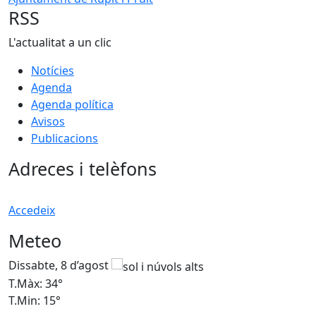
RSS
L'actualitat a un clic
Notícies
Agenda
Agenda política
Avisos
Publicacions
Adreces i telèfons
Accedeix
Meteo
Dissabte, 8 d’agost
D
T.Màx: 34°
T
T.Min: 15°
T