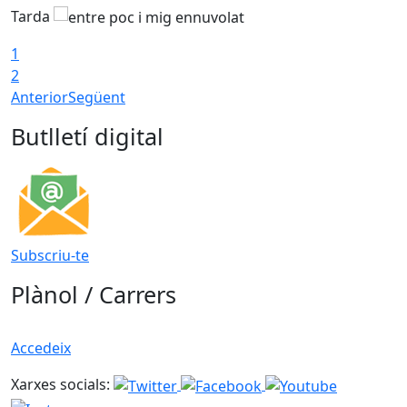
Tarda
T
1
2
Anterior
Següent
Butlletí digital
Subscriu-te
Plànol / Carrers
Accedeix
Xarxes socials: