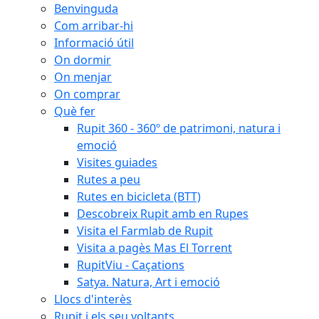
Benvinguda
Com arribar-hi
Informació útil
On dormir
On menjar
On comprar
Què fer
Rupit 360 - 360º de patrimoni, natura i
emoció
Visites guiades
Rutes a peu
Rutes en bicicleta (BTT)
Descobreix Rupit amb en Rupes
Visita el Farmlab de Rupit
Visita a pagès Mas El Torrent
RupitViu - Caçations
Satya. Natura, Art i emoció
Llocs d'interès
Rupit i els seu voltants