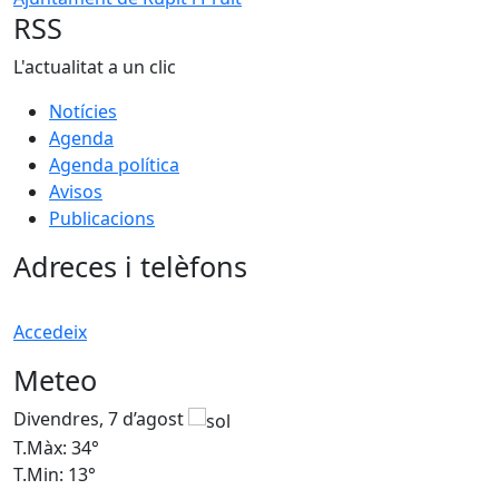
RSS
L'actualitat a un clic
Notícies
Agenda
Agenda política
Avisos
Publicacions
Adreces i telèfons
Accedeix
Meteo
Divendres, 7 d’agost
D
T.Màx: 34°
T
T.Min: 13°
T