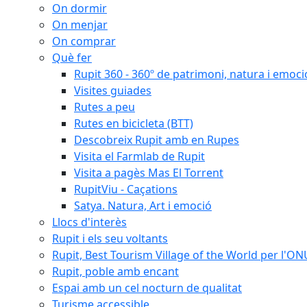
On dormir
On menjar
On comprar
Què fer
Rupit 360 - 360º de patrimoni, natura i emoci
Visites guiades
Rutes a peu
Rutes en bicicleta (BTT)
Descobreix Rupit amb en Rupes
Visita el Farmlab de Rupit
Visita a pagès Mas El Torrent
RupitViu - Caçations
Satya. Natura, Art i emoció
Llocs d'interès
Rupit i els seu voltants
Rupit, Best Tourism Village of the World per l'O
Rupit, poble amb encant
Espai amb un cel nocturn de qualitat
Turisme accessible