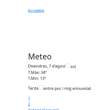
Accedeix
Meteo
Divendres, 7 d’agost
T.Màx: 34°
T.Min: 13°
Tarda
1
2