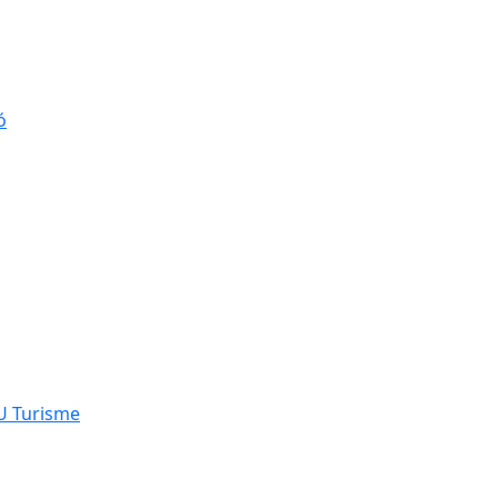
ó
NU Turisme