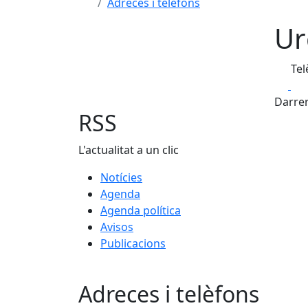
Adreces i telèfons
Ur
Tel
Fa
Darrer
RSS
L'actualitat a un clic
Notícies
Agenda
Agenda política
Avisos
Publicacions
Adreces i telèfons