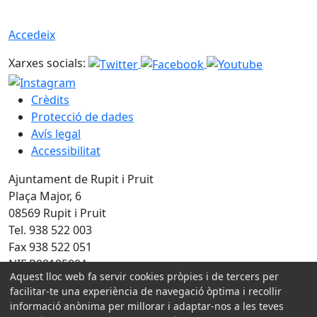
Accedeix
Xarxes socials:
Crèdits
Protecció de dades
Avís legal
Accessibilitat
Ajuntament de Rupit i Pruit
Plaça Major, 6
08569 Rupit i Pruit
Tel. 938 522 003
Fax 938 522 051
NIF P0818500A
Aquest lloc web fa servir cookies pròpies i de tercers per
facilitar-te una experiència de navegació òptima i recollir
Amb la col·laboració de:
informació anònima per millorar i adaptar-nos a les teves