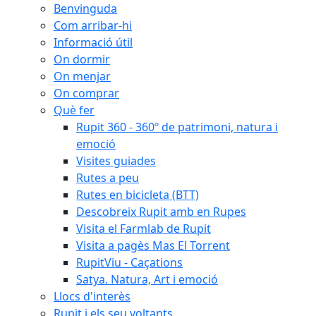
Benvinguda
Com arribar-hi
Informació útil
On dormir
On menjar
On comprar
Què fer
Rupit 360 - 360º de patrimoni, natura i
emoció
Visites guiades
Rutes a peu
Rutes en bicicleta (BTT)
Descobreix Rupit amb en Rupes
Visita el Farmlab de Rupit
Visita a pagès Mas El Torrent
RupitViu - Caçations
Satya. Natura, Art i emoció
Llocs d'interès
Rupit i els seu voltants