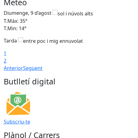
Meteo
Diumenge, 9 d’agost
D
T.Màx: 35°
T
T.Min: 14°
T
Tarda
T
1
2
Anterior
Següent
Butlletí digital
Subscriu-te
Plànol / Carrers