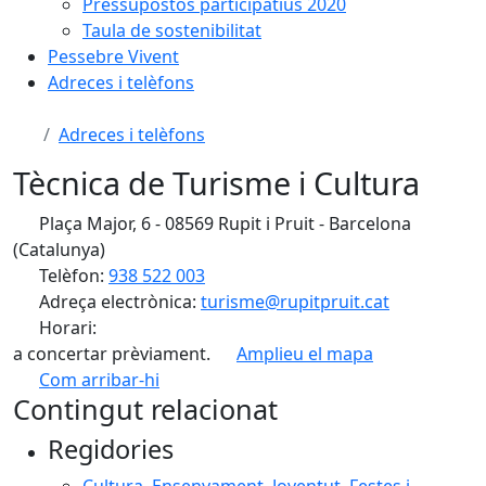
Pressupostos participatius 2020
Taula de sostenibilitat
Pessebre Vivent
Adreces i telèfons
Adreces i telèfons
Tècnica de Turisme i Cultura
Plaça Major, 6 - 08569 Rupit i Pruit - Barcelona
(Catalunya)
Telèfon:
938 522 003
Adreça electrònica:
turisme@rupitpruit.cat
Horari:
a concertar prèviament.
Amplieu el mapa
Com arribar-hi
Leaflet
| ©
OpenStreetMap
contributors
Contingut relacionat
+
Regidories
−