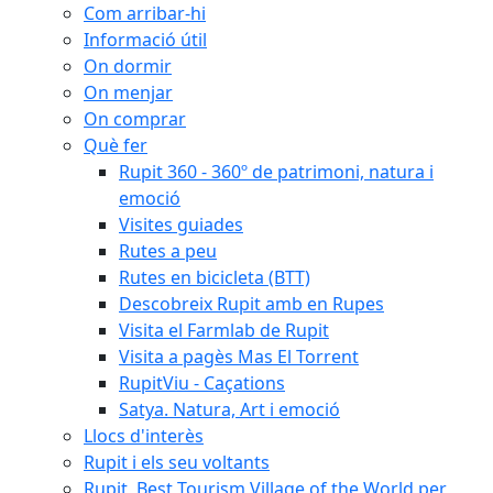
Com arribar-hi
Informació útil
On dormir
On menjar
On comprar
Què fer
Rupit 360 - 360º de patrimoni, natura i
emoció
Visites guiades
Rutes a peu
Rutes en bicicleta (BTT)
Descobreix Rupit amb en Rupes
Visita el Farmlab de Rupit
Visita a pagès Mas El Torrent
RupitViu - Caçations
Satya. Natura, Art i emoció
Llocs d'interès
Rupit i els seu voltants
Rupit, Best Tourism Village of the World per