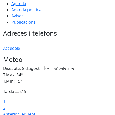
Agenda
Agenda política
Avisos
Publicacions
Adreces i telèfons
Accedeix
Meteo
Dissabte, 8 d’agost
D
T.Màx: 34°
T
T.Min: 15°
T
Tarda
T
1
2
Anterior
Següent