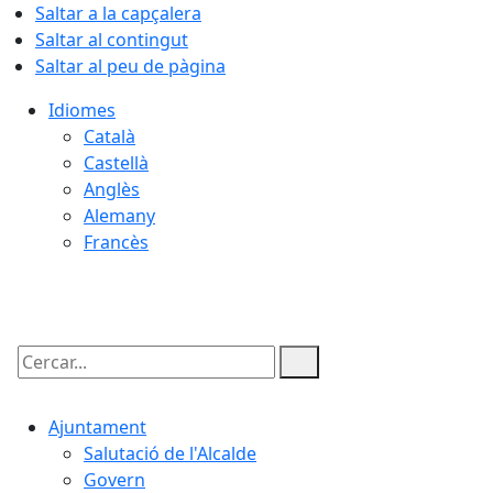
Saltar a la capçalera
Saltar al contingut
Saltar al peu de pàgina
Idiomes
Català
Castellà
Anglès
Alemany
Francès
07.08.2026 | 21:49
Cercar:
Ajuntament
Salutació de l'Alcalde
Govern