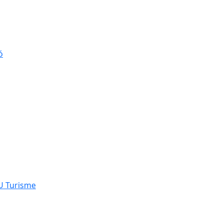
ó
NU Turisme