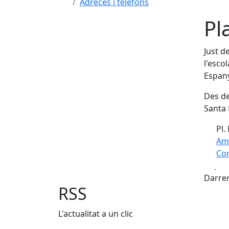
Adreces i telèfons
Pl
Just d
l'esco
Espany
Des de
Santa
Pl. 
Am
Com
Fa
+
Darrer
−
RSS
L'actualitat a un clic