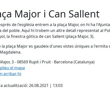
aça Major i Can Sallent
esprés de l'església entrem a la plaça Major, on hi ha l'Ajunt
la del poble. Aquí hi trobem un altre detall representat al Po
ol, la finestra gòtica de can Sallent (plaça Major, 3).
 la plaça Major es gaudeix d'unes vistes úniques a l'ermita 
 Magdalena.
Major, 3 - 08569 Rupit i Pruit - Barcelona (Catalunya)
plieu el mapa
 arribar-hi
Leaflet
| ©
OpenStreetMap
con
cebook
X
a actualització: 26.08.2021 | 13:03