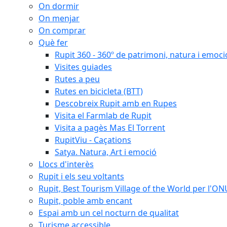
On dormir
On menjar
On comprar
Què fer
Rupit 360 - 360º de patrimoni, natura i emoci
Visites guiades
Rutes a peu
Rutes en bicicleta (BTT)
Descobreix Rupit amb en Rupes
Visita el Farmlab de Rupit
Visita a pagès Mas El Torrent
RupitViu - Caçations
Satya. Natura, Art i emoció
Llocs d'interès
Rupit i els seu voltants
Rupit, Best Tourism Village of the World per l'O
Rupit, poble amb encant
Espai amb un cel nocturn de qualitat
Turisme accessible