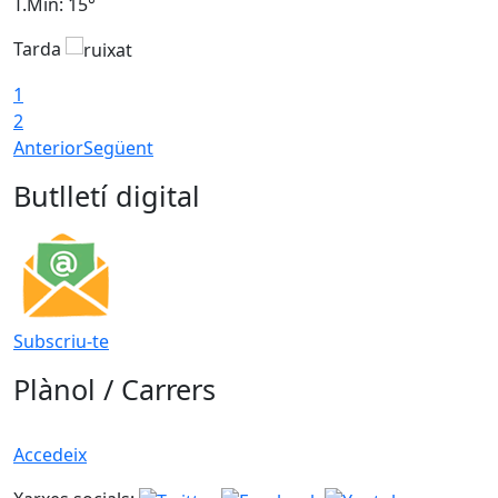
T.Min: 15°
T
Tarda
T
1
2
Anterior
Següent
Butlletí digital
Subscriu-te
Plànol / Carrers
Accedeix