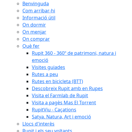
Benvinguda
Com arribar-hi
Informació útil
On dormir
On menjar
On comprar
Què fer
Rupit 360 - 360º de patrimoni, natura i
emoció
Visites guiades
Rutes a peu
Rutes en bicicleta (BTT)
Descobreix Rupit amb en Rupes
Visita el Farmlab de Rupit
Visita a pagès Mas El Torrent
RupitViu - Caçations
Satya. Natura, Art i emoció
Llocs d'interès
Rupit i els seu voltants