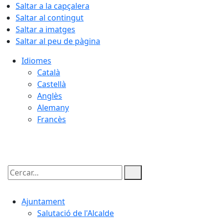
Saltar a la capçalera
Saltar al contingut
Saltar a imatges
Saltar al peu de pàgina
Idiomes
Català
Castellà
Anglès
Alemany
Francès
08.08.2026 | 17:35
Cercar:
Ajuntament
Salutació de l'Alcalde