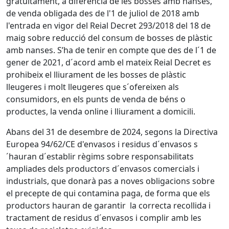
gratuïtament, a diferència de les bosses amb nanses,
de venda obligada des de l'1 de juliol de 2018 amb
l'entrada en vigor del Reial Decret 293/2018 del 18 de
maig sobre reducció del consum de bosses de plàstic
amb nanses. S’ha de tenir en compte que des de l´1 de
gener de 2021, d´acord amb el mateix Reial Decret es
prohibeix el lliurament de les bosses de plàstic
lleugeres i molt lleugeres que s´ofereixen als
consumidors, en els punts de venda de béns o
productes, la venda online i lliurament a domicili.
Abans del 31 de desembre de 2024, segons la Directiva
Europea 94/62/CE d'envasos i residus d´envasos s
´hauran d´establir règims sobre responsabilitats
ampliades dels productors d´envasos comercials i
industrials, que donarà pas a noves obligacions sobre
el precepte de qui contamina paga, de forma que els
productors hauran de garantir la correcta recollida i
tractament de residus d´envasos i complir amb les