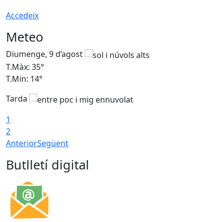
Accedeix
Meteo
Diumenge, 9 d’agost
D
T.Màx: 35°
T
T.Min: 14°
T
Tarda
T
1
2
Anterior
Següent
Butlletí digital