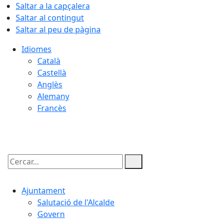
Saltar a la capçalera
Saltar al contingut
Saltar al peu de pàgina
Idiomes
Català
Castellà
Anglès
Alemany
Francès
08.08.2026 | 08:14
Cercar:
Ajuntament
Salutació de l'Alcalde
Govern