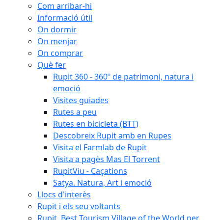
Com arribar-hi
Informació útil
On dormir
On menjar
On comprar
Què fer
Rupit 360 - 360º de patrimoni, natura i
emoció
Visites guiades
Rutes a peu
Rutes en bicicleta (BTT)
Descobreix Rupit amb en Rupes
Visita el Farmlab de Rupit
Visita a pagès Mas El Torrent
RupitViu - Caçations
Satya. Natura, Art i emoció
Llocs d'interès
Rupit i els seu voltants
Rupit, Best Tourism Village of the World per