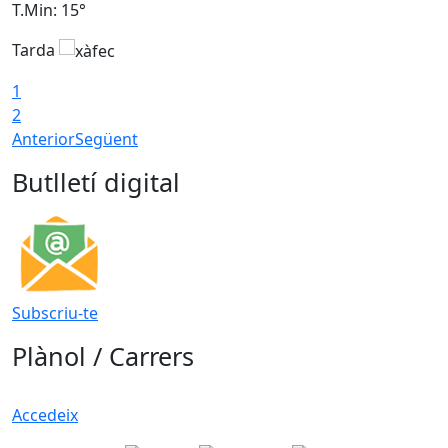
T.Min: 15°
T
Tarda
T
1
2
Anterior
Següent
Butlletí digital
Subscriu-te
Plànol / Carrers
Accedeix