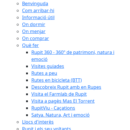
Benvinguda
Com arribar-hi
Informació útil
On dormir
On menjar
On comprar
Què fer
Rupit 360 - 360º de patrimoni, natura i
emoció
Visites guiades
Rutes a peu
Rutes en bicicleta (BTT)
Descobreix Rupit amb en Rupes
Visita el Farmlab de Rupit
Visita a pagès Mas El Torrent
RupitViu - Caçations
Satya. Natura, Art i emoció
Llocs d'interès
Rupit i els seu voltants