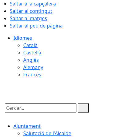
Saltar a la capçalera
Saltar al contingut
Saltar a imatges
Saltar al peu de pàgina
Idiomes
Català
Castellà
Anglès
Alemany
Francès
08.08.2026 | 03:35
Cercar:
Ajuntament
Salutació de l'Alcalde