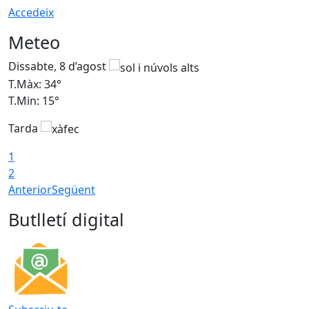
Accedeix
Meteo
Dissabte, 8 d’agost
D
T.Màx: 34°
T
T.Min: 15°
T
Tarda
T
1
2
Anterior
Següent
Butlletí digital