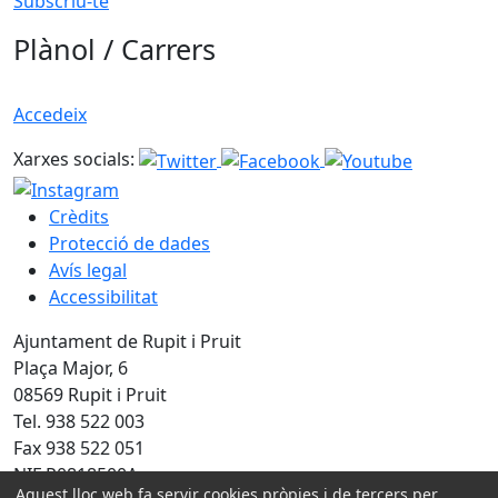
Subscriu-te
Plànol / Carrers
Accedeix
Xarxes socials:
Crèdits
Protecció de dades
Avís legal
Accessibilitat
Ajuntament de Rupit i Pruit
Plaça Major, 6
08569 Rupit i Pruit
Tel. 938 522 003
Fax 938 522 051
NIF P0818500A
Aquest lloc web fa servir cookies pròpies i de tercers per