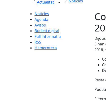
Notícies
Actualitat
Co
Notícies
Agenda
20
Avisos
Butlletí digital
Full informatiu
Dijous
RSS
S'han 
Hemeroteca
2016, 
Co
Co
D
Resta 
Podeu 
El ter