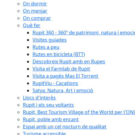
On dormir
On menjar
On comprar
Què fer
Rupit 360 - 360º de patrimoni, natura i emoci
Visites guiades
Rutes a peu
Rutes en bicicleta (BTT)
Descobreix Rupit amb en Rupes
Visita el Farmlab de Rupit
Visita a pagès Mas El Torrent
RupitViu - Caçations
Satya. Natura, Art i emoció
Llocs d'interès
Rupit i els seu voltants
Rupit, Best Tourism Village of the World per l'O
Rupit, poble amb encant
Espai amb un cel nocturn de qualitat
Turisme accessible