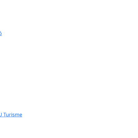
ó
NU Turisme