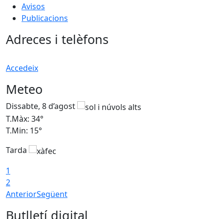
Avisos
Publicacions
Adreces i telèfons
Accedeix
Meteo
Dissabte, 8 d’agost
D
T.Màx: 34°
T
T.Min: 15°
T
Tarda
T
1
2
Anterior
Següent
Butlletí digital