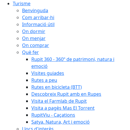
Turisme
Benvinguda
Com arribar-hi
Informació útil
On dormir
On menjar
On comprar
Què fer
Rupit 360 - 360º de patrimoni, natura i
emoció
Visites guiades
Rutes a peu
Rutes en bicicleta (BTT)
Descobreix Rupit amb en Rupes
Visita el Farmlab de Rupit
Visita a pagès Mas El Torrent
RupitViu - Caçations
Satya. Natura, Art i emoció
Llocs d'interès