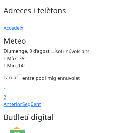
Adreces i telèfons
Accedeix
Meteo
Diumenge, 9 d’agost
D
T.Màx: 35°
T
T.Min: 14°
T
Tarda
T
1
2
Anterior
Següent
Butlletí digital