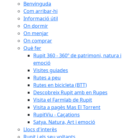
Benvinguda
Com arribar-hi
Informació útil
On dormir
On menjar
On comprar
Què fer
Rupit 360 - 360º de patrimoni, natura i
emoció
Visites guiades
Rutes a peu
Rutes en bicicleta (BTT)
Descobreix Rupit amb en Rupes
Visita el Farmlab de Rupit
Visita a pagès Mas El Torrent
RupitViu - Caçations
Satya. Natura, Art i emoció
Llocs d'interès
Rupit i els seu voltants