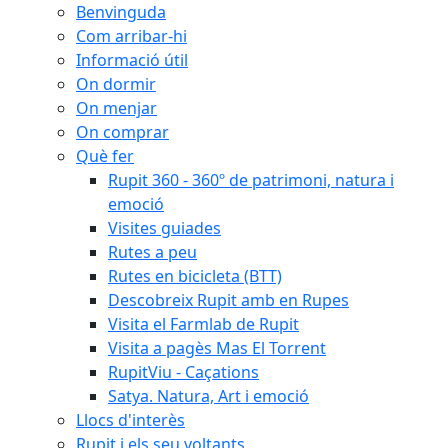
Benvinguda
Com arribar-hi
Informació útil
On dormir
On menjar
On comprar
Què fer
Rupit 360 - 360º de patrimoni, natura i
emoció
Visites guiades
Rutes a peu
Rutes en bicicleta (BTT)
Descobreix Rupit amb en Rupes
Visita el Farmlab de Rupit
Visita a pagès Mas El Torrent
RupitViu - Caçations
Satya. Natura, Art i emoció
Llocs d'interès
Rupit i els seu voltants