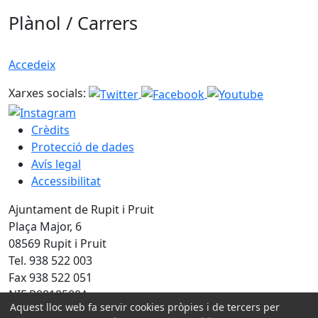
Plànol / Carrers
Accedeix
Xarxes socials:
Crèdits
Protecció de dades
Avís legal
Accessibilitat
Ajuntament de Rupit i Pruit
Plaça Major, 6
08569 Rupit i Pruit
Tel. 938 522 003
Fax 938 522 051
NIF P0818500A
Aquest lloc web fa servir cookies pròpies i de tercers per