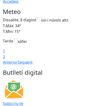
Accedeix
Meteo
Dissabte, 8 d’agost
D
T.Màx: 34°
T
T.Min: 15°
T
Tarda
T
1
2
Anterior
Següent
Butlletí digital
Subscriu-te