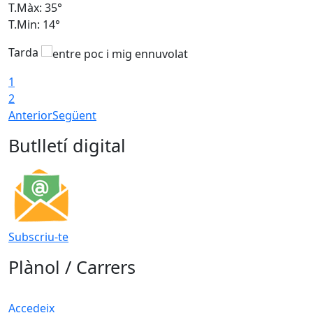
T.Màx: 35°
T
T.Min: 14°
T
Tarda
T
1
2
Anterior
Següent
Butlletí digital
Subscriu-te
Plànol / Carrers
Accedeix