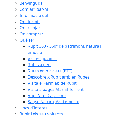
Benvinguda
Com arribar-hi
Informació útil
On dormir
On menjar
On comprar
Què fer
Rupit 360 - 360º de patrimoni, natura i
emoció
Visites guiades
Rutes a peu
Rutes en bicicleta (BTT)
Descobreix Rupit amb en Rupes
Visita el Farmlab de Rupit
Visita a pagès Mas El Torrent
RupitViu - Caçations
Satya. Natura, Art i emoció
Llocs d'interès
Rupit i els seu voltants