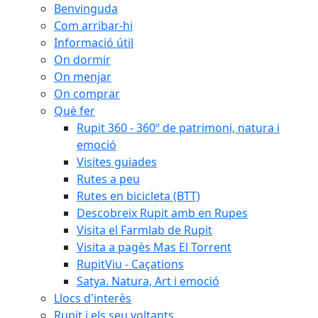
Benvinguda
Com arribar-hi
Informació útil
On dormir
On menjar
On comprar
Què fer
Rupit 360 - 360º de patrimoni, natura i
emoció
Visites guiades
Rutes a peu
Rutes en bicicleta (BTT)
Descobreix Rupit amb en Rupes
Visita el Farmlab de Rupit
Visita a pagès Mas El Torrent
RupitViu - Caçations
Satya. Natura, Art i emoció
Llocs d'interès
Rupit i els seu voltants