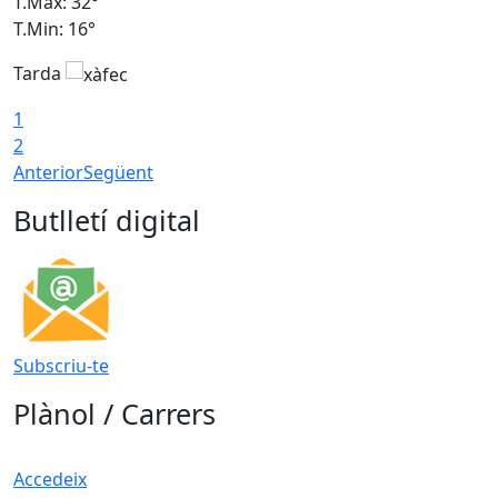
T.Màx: 32°
T
T.Min: 16°
T
Tarda
T
1
2
Anterior
Següent
Butlletí digital
Subscriu-te
Plànol / Carrers
Accedeix