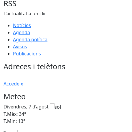
RSS
L'actualitat a un clic
Notícies
Agenda
Agenda política
Avisos
Publicacions
Adreces i telèfons
Accedeix
Meteo
Divendres, 7 d’agost
D
T.Màx: 34°
T
T.Min: 13°
T