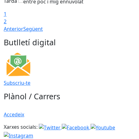
Tarda
T
1
2
Anterior
Següent
Butlletí digital
Subscriu-te
Plànol / Carrers
Accedeix
Xarxes socials: