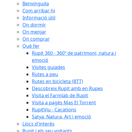
Benvinguda
Com arribar-hi
Informació útil
On dormir
On menjar
On comprar
Què fer
Rupit 360 - 360º de patrimoni, natura i
emoció
Visites guiades
Rutes a peu
Rutes en bicicleta (BTT)
Descobreix Rupit amb en Rupes
Visita el Farmlab de Rupit
Visita a pagès Mas El Torrent
RupitViu - Caçations
Satya. Natura, Art i emoció
Llocs d'interès
Rupit i els seu voltants